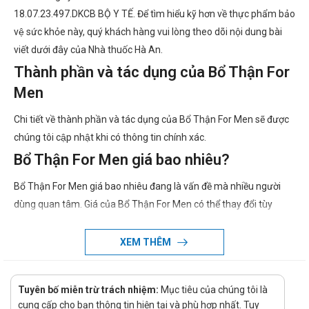
18.07.23.497.DKCB BỘ Y TẾ. Để tìm hiểu kỹ hơn về thực phẩm bảo
vệ sức khỏe này, quý khách hàng vui lòng theo dõi nội dung bài
viết dưới đây của Nhà thuốc Hà An.
Thành phần và tác dụng của Bổ Thận For
Men
Chi tiết về thành phần và tác dụng của Bổ Thận For Men sẽ được
chúng tôi cập nhật khi có thông tin chính xác.
Bổ Thận For Men giá bao nhiêu?
Bổ Thận For Men giá bao nhiêu đang là vấn đề mà nhiều người
dùng quan tâm. Giá của Bổ Thận For Men có thể thay đổi tùy
thuộc vào thời điểm mua. Vì vậy, để biết giá cụ thể của Bổ Thận
For Men, quý khách hàng vui lòng liên hệ hotline của công ty bằng
XEM THÊM
cách Call/Zalo: hotline để được tư vấn và hỗ trợ.
Ở đâu bán Bổ Thận For Men chính hãng,
Tuyên bố miễn trừ trách nhiệm:
Mục tiêu của chúng tôi là
uy tín?
cung cấp cho bạn thông tin hiện tại và phù hợp nhất. Tuy