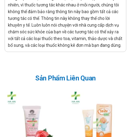
nhiên, vì thuốc tương tác khác nhau ở mỗi người, chúng tôi
Để có thể mua Bổ Thận For Men chính hãng, bạn có thể mua
không thể đảm bảo rằng thông tin này bao gồm tất cả các
tại Nhà thuốc Hà An theo 3 cách như sau:
tương tác có thể. Thông tin này không thay thế cho lời
khuyên y tế. Luôn luôn nói chuyện với nhà cung cấp dịch vụ
Mua trực tiếp tại cửa hàng
chăm sóc sức khỏe của bạn về các tương tác có thể xảy ra
Đặt hàng tại website: thuochaan.com
với tất cả các loại thuốc theo toa, vitamin, thảo dược và chất
Đặt hàng qua hotline: Call/zalo hotline.
bổ sung, và các loại thuốc không kê đơn mà bạn đang dùng.
Sự yêu mến và tin tưởng của khách hàng và các đối tác luôn là
niềm tự hào và là sự thành công lớn nhất đối với Nhà thuốc Hà An.
Nhà thuốc Hà An chúc bạn luôn mạnh khỏe, vui vẻ và hạnh phúc!
Sản Phẩm Liên Quan