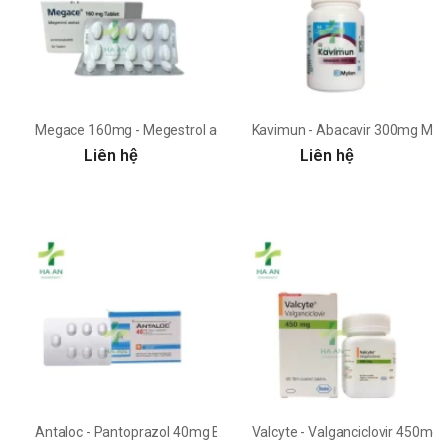
Megace 160mg - Megestrol acetate Deva
Kavimun - Abacavir 300mg Myl
Liên hệ
Liên hệ
Antaloc - Pantoprazol 40mg Boston Pharma
Valcyte - Valganciclovir 450mg