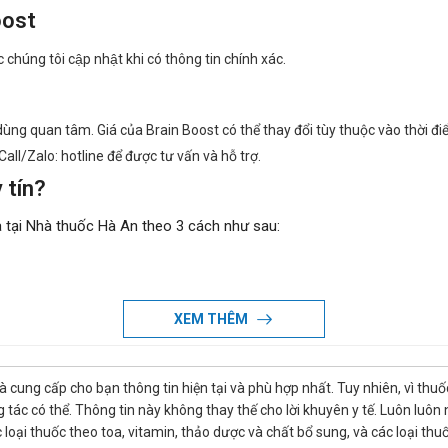
oost
c chúng tôi cập nhật khi có thông tin chính xác.
ng quan tâm. Giá của Brain Boost có thể thay đổi tùy thuộc vào thời điểm
all/Zalo: hotline để được tư vấn và hỗ trợ.
 tín?
 tại Nhà thuốc Hà An theo 3 cách như sau:
XEM THÊM
ôn là niềm tự hào và là sự thành công lớn nhất đối với Nhà thuốc Hà An.
là cung cấp cho bạn thông tin hiện tại và phù hợp nhất. Tuy nhiên, vì th
tác có thể. Thông tin này không thay thế cho lời khuyên y tế. Luôn luôn
ác loại thuốc theo toa, vitamin, thảo dược và chất bổ sung, và các loại 