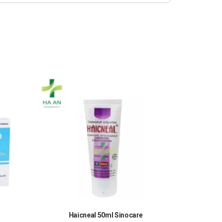
Haicneal 50ml Sinocare
Rtro-V Fi