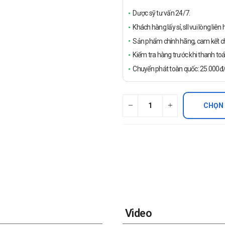
Dược sỹ tư vấn 24/7.
Khách hàng lấy sỉ, sll vui lòng liê
Sản phẩm chính hãng, cam kết ch
Kiểm tra hàng trước khi thanh toá
Chuyển phát toàn quốc: 25.000đ/đ
CHỌN
Video