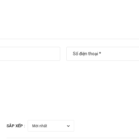
SẮP XẾP :