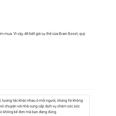
 mua. Vì vậy, để biết giá cụ thể của Brain Boost, quý
 Nhà thuốc Hà An chúc bạn luôn mạnh khỏe, vui vẻ và hạnh
uốc tương tác khác nhau ở mỗi người, chúng tôi không
 nói chuyện với nhà cung cấp dịch vụ chăm sóc sức
thuốc không kê đơn mà bạn đang dùng.