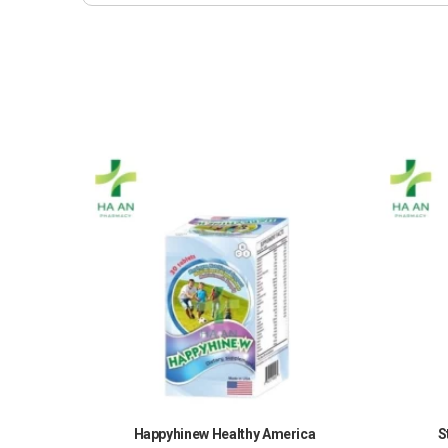
Happyhinew Healthy America
S