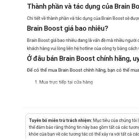
Thành phần và tác dụng của Brain B
Chi tiết về thành phần và tác dụng của Brain Boost sẽ đượ
Brain Boost giá bao nhiêu?
Brain Boost giá bao nhiêu đang là vấn đề mà nhiều người dù
khách hàng vui lòng liên hệ hotline của công ty bằng cách C
Ở đâu bán Brain Boost chính hãng, uy
Để có thể mua Brain Boost chính hãng, bạn có thể mua
Mua trực tiếp tại cửa hàng
Đặt hàng tại website: thuochaan.com
Đặt hàng qua hotline: Call/zalo hotline.
Sự yêu mến và tin tưởng của khách hàng và các đối tác lu
phúc!
Tuyên bố miễn trừ trách nhiệm:
Mục tiêu của chúng tôi 
thể đảm bảo rằng thông tin này bao gồm tất cả các tương 
khỏe của bạn về các tương tác có thể xảy ra với tất cả c