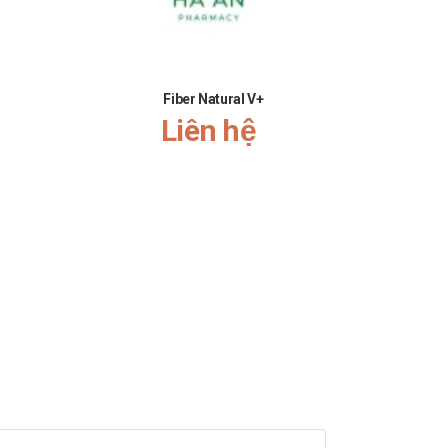
Fiber Natural V+
Ăn Ngủ N
Liên hệ