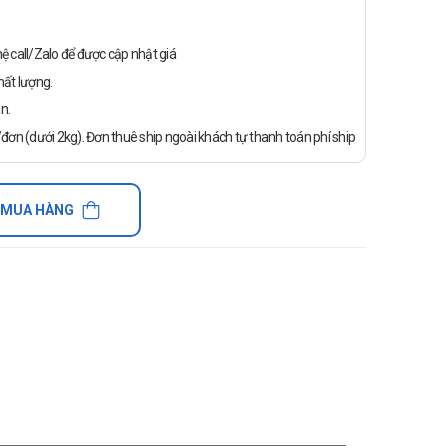
n hệ call/Zalo để được cập nhật giá
ất lượng.
n.
ơn (dưới 2kg). Đơn thuê ship ngoài khách tự thanh toán phí ship
 MUA HÀNG