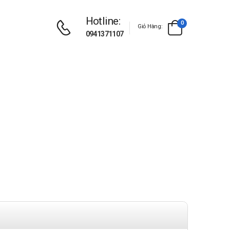
Hotline:
0
Giỏ Hàng:
0941371107