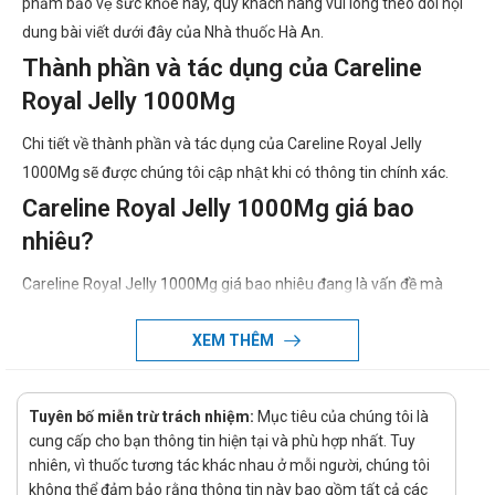
phẩm bảo vệ sức khỏe này, quý khách hàng vui lòng theo dõi nội
dung bài viết dưới đây của Nhà thuốc Hà An.
Thành phần và tác dụng của Careline
Royal Jelly 1000Mg
Chi tiết về thành phần và tác dụng của Careline Royal Jelly
1000Mg sẽ được chúng tôi cập nhật khi có thông tin chính xác.
Careline Royal Jelly 1000Mg giá bao
nhiêu?
Careline Royal Jelly 1000Mg giá bao nhiêu đang là vấn đề mà
nhiều người dùng quan tâm. Giá của Careline Royal Jelly 1000Mg
XEM THÊM
có thể thay đổi tùy thuộc vào thời điểm mua. Vì vậy, để biết giá cụ
thể của Careline Royal Jelly 1000Mg, quý khách hàng vui lòng liên
hệ hotline của công ty bằng cách Call/Zalo: hotline để được tư
Tuyên bố miễn trừ trách nhiệm:
Mục tiêu của chúng tôi là
vấn và hỗ trợ.
cung cấp cho bạn thông tin hiện tại và phù hợp nhất. Tuy
Ở đâu bán Careline Royal Jelly 1000Mg
nhiên, vì thuốc tương tác khác nhau ở mỗi người, chúng tôi
không thể đảm bảo rằng thông tin này bao gồm tất cả các