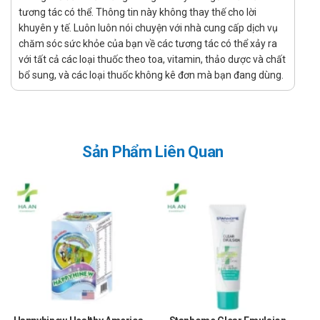
chính hãng, uy tín?
tương tác có thể. Thông tin này không thay thế cho lời
Để có thể mua Careline Royal Jelly 1000Mg chính hãng, bạn
khuyên y tế. Luôn luôn nói chuyện với nhà cung cấp dịch vụ
chăm sóc sức khỏe của bạn về các tương tác có thể xảy ra
có thể mua tại Nhà thuốc Hà An theo 3 cách như sau:
với tất cả các loại thuốc theo toa, vitamin, thảo dược và chất
Mua trực tiếp tại cửa hàng
bổ sung, và các loại thuốc không kê đơn mà bạn đang dùng.
Đặt hàng tại website: thuochaan.com
Đặt hàng qua hotline: Call/zalo hotline.
Sự yêu mến và tin tưởng của khách hàng và các đối tác luôn là
Sản Phẩm Liên Quan
niềm tự hào và là sự thành công lớn nhất đối với Nhà thuốc Hà An.
Nhà thuốc Hà An chúc bạn luôn mạnh khỏe, vui vẻ và hạnh phúc!