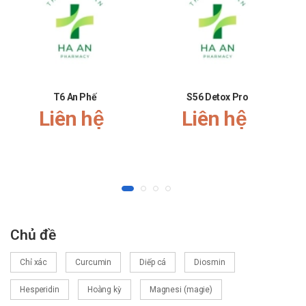
Sự yêu mến và tin tưởng của khách hàng và các đối tác luôn là
niềm tự hào và là sự thành công lớn nhất đối với Nhà thuốc Hà An.
Nhà thuốc Hà An chúc bạn luôn mạnh khỏe, vui vẻ và hạnh phúc!
T6 An Phế
S56 Detox Pro
Liên hệ
Liên hệ
Chủ đề
Chỉ xác
Curcumin
Diếp cá
Diosmin
Hesperidin
Hoàng kỳ
Magnesi (magie)