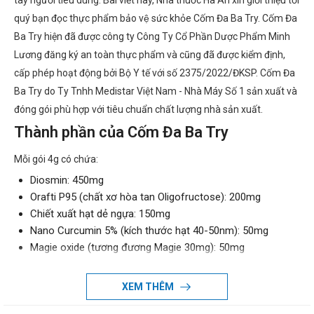
tay người tiêu dùng. Bài viết này, Nhà thuốc Hà An xin giới thiệu tới
quý bạn đọc thực phẩm bảo vệ sức khỏe Cốm Đa Ba Try. Cốm Đa
Ba Try hiện đã được công ty Công Ty Cổ Phần Dược Phẩm Minh
Lương đăng ký an toàn thực phẩm và cũng đã được kiểm định,
cấp phép hoạt động bởi Bộ Y tế với số 2375/2022/ĐKSP. Cốm Đa
Ba Try do Ty Tnhh Medistar Việt Nam - Nhà Máy Số 1 sản xuất và
đóng gói phù hợp với tiêu chuẩn chất lượng nhà sản xuất.
Thành phần của Cốm Đa Ba Try
Mỗi gói 4g có chứa:
Diosmin: 450mg
Orafti P95 (chất xơ hòa tan Oligofructose): 200mg
Chiết xuất hạt dẻ ngựa: 150mg
Nano Curcumin 5% (kích thước hạt 40-50nm): 50mg
Magie oxide (tương đương Magie 30mg): 50mg
Hesperidin: 50mg
Chiết xuất Diếp cá (*): 50mg
XEM THÊM
Chiết xuất Nhọ nồi (*): 45mg