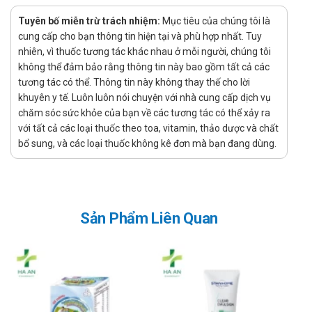
Chiết xuất Rau má (*): 30mg
Chiết xuất Đương quy (*): 30mg
Tuyên bố miễn trừ trách nhiệm:
Mục tiêu của chúng tôi là
Chiết xuất Thăng ma (*): 20mg
cung cấp cho bạn thông tin hiện tại và phù hợp nhất. Tuy
Vitamin C (Acid ascorbic): 20mg
nhiên, vì thuốc tương tác khác nhau ở mỗi người, chúng tôi
không thể đảm bảo rằng thông tin này bao gồm tất cả các
Rutin (Chiết xuất Hoa hòe): 20mg
tương tác có thể. Thông tin này không thay thế cho lời
Chiết xuất Chỉ xác (*): 10mg
khuyên y tế. Luôn luôn nói chuyện với nhà cung cấp dịch vụ
Chiết xuất Hoàng kỳ (*): 10mg
chăm sóc sức khỏe của bạn về các tương tác có thể xảy ra
Phụ liệu: Đường saccharose, lactose, polyvinylpyrrolidone
với tất cả các loại thuốc theo toa, vitamin, thảo dược và chất
K30, dioxyde silic vô định hình, hương sâm tổng hợp, màu
bổ sung, và các loại thuốc không kê đơn mà bạn đang dùng.
thực phẩm tổng hợp (Caramel III – ammonia caramel
(150c)). (*) tỷ lệ chiết xuất : thảo mộc thô = 1:10
Tác dụng của Cốm Đa Ba Try
Sản Phẩm Liên Quan
Hỗ trợ tăng sức bền thành mạch. Hỗ trợ giảm nguy cơ bị trĩ.
Đối tượng sử dụng
Người lớn bị trĩ hoặc có nguy cơ bị trĩ.
Cách dùng