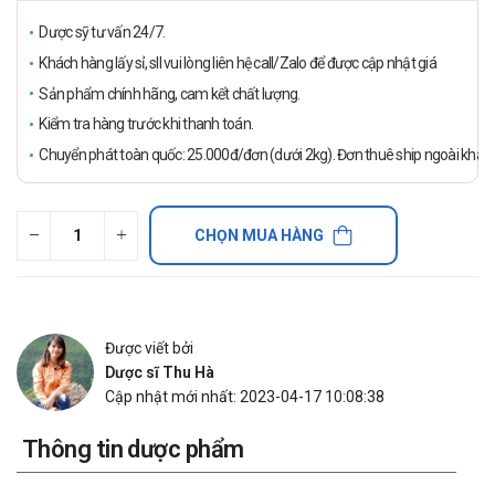
Dược sỹ tư vấn 24/7.
Khách hàng lấy sỉ, sll vui lòng liên hệ call/Zalo để được cập nhật giá
Sản phẩm chính hãng, cam kết chất lượng.
Kiểm tra hàng trước khi thanh toán.
Chuyển phát toàn quốc: 25.000đ/đơn (dưới 2kg). Đơn thuê ship ngoài khách
CHỌN MUA HÀNG
Được viết bởi
Dược sĩ Thu Hà
Cập nhật mới nhất: 2023-04-17 10:08:38
Thông tin dược phẩm