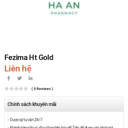
Fezima Ht Gold
Liên hệ
( 0 Reviews )
Chính sách khuyến mãi
Dược sỹ tư vấn 24/7.
Khách hàng lấy sỉ, sll vui lòng liên hệ call/Zalo để được cập nhật giá