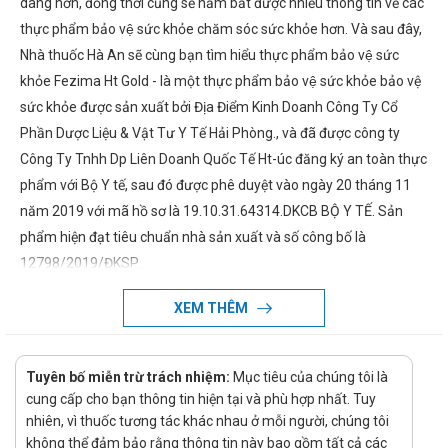
dàng hơn, đồng thời cũng sẽ nắm bắt được nhiều thông tin về các
thực phẩm bảo vệ sức khỏe chăm sóc sức khỏe hơn. Và sau đây,
Nhà thuốc Hà An sẽ cùng bạn tìm hiểu thực phẩm bảo vệ sức
khỏe Fezima Ht Gold - là một thực phẩm bảo vệ sức khỏe bảo vệ
sức khỏe được sản xuất bởi Địa Điểm Kinh Doanh Công Ty Cổ
Phần Dược Liệu & Vật Tư Y Tế Hải Phòng., và đã được công ty
Công Ty Tnhh Dp Liên Doanh Quốc Tế Ht-úc đăng ký an toàn thực
phẩm với Bộ Y tế, sau đó được phê duyệt vào ngày 20 tháng 11
năm 2019 với mã hồ sơ là 19.10.31.64314.DKCB BỘ Y TẾ. Sản
phẩm hiện đạt tiêu chuẩn nhà sản xuất và số công bố là
12798/2019/ĐKSP.
Thành phần và tác dụng của Fezima Ht
XEM THÊM
Gold
Chi tiết về thành phần và tác dụng của Fezima Ht Gold sẽ được
Tuyên bố miễn trừ trách nhiệm:
Mục tiêu của chúng tôi là
chúng tôi cập nhật khi có thông tin chính xác.
cung cấp cho bạn thông tin hiện tại và phù hợp nhất. Tuy
Fezima Ht Gold giá bao nhiêu?
nhiên, vì thuốc tương tác khác nhau ở mỗi người, chúng tôi
không thể đảm bảo rằng thông tin này bao gồm tất cả các