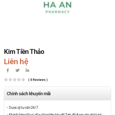
Kim Tiền Thảo
Liên hệ
( 0 Reviews )
Chính sách khuyến mãi
Dược sỹ tư vấn 24/7.
Khách hàng lấy sỉ, sll vui lòng liên hệ call/Zalo để được cập nhật giá