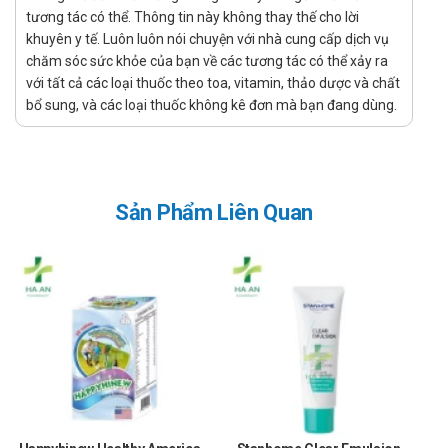
Để có thể mua Kim Tiền Thảo chính hãng, bạn có thể mua tại
tương tác có thể. Thông tin này không thay thế cho lời
Nhà thuốc Hà An theo 3 cách như sau:
khuyên y tế. Luôn luôn nói chuyện với nhà cung cấp dịch vụ
chăm sóc sức khỏe của bạn về các tương tác có thể xảy ra
Mua trực tiếp tại cửa hàng
với tất cả các loại thuốc theo toa, vitamin, thảo dược và chất
Đặt hàng tại website: thuochaan.com
bổ sung, và các loại thuốc không kê đơn mà bạn đang dùng.
Đặt hàng qua hotline: Call/zalo hotline.
Sự yêu mến và tin tưởng của khách hàng và các đối tác luôn là
niềm tự hào và là sự thành công lớn nhất đối với Nhà thuốc Hà An.
Sản Phẩm Liên Quan
Nhà thuốc Hà An chúc bạn luôn mạnh khỏe, vui vẻ và hạnh phúc!