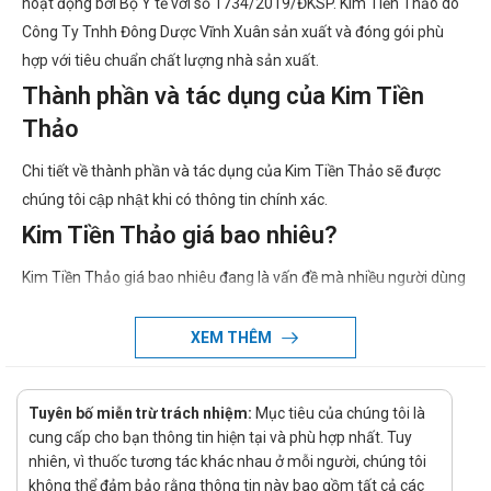
hoạt động bởi Bộ Y tế với số 1734/2019/ĐKSP. Kim Tiền Thảo do
Công Ty Tnhh Đông Dược Vĩnh Xuân sản xuất và đóng gói phù
hợp với tiêu chuẩn chất lượng nhà sản xuất.
Thành phần và tác dụng của Kim Tiền
Thảo
Chi tiết về thành phần và tác dụng của Kim Tiền Thảo sẽ được
chúng tôi cập nhật khi có thông tin chính xác.
Kim Tiền Thảo giá bao nhiêu?
Kim Tiền Thảo giá bao nhiêu đang là vấn đề mà nhiều người dùng
quan tâm. Giá của Kim Tiền Thảo có thể thay đổi tùy thuộc vào
thời điểm mua. Vì vậy, để biết giá cụ thể của Kim Tiền Thảo, quý
XEM THÊM
khách hàng vui lòng liên hệ hotline của công ty bằng cách
Call/Zalo: hotline để được tư vấn và hỗ trợ.
Tuyên bố miễn trừ trách nhiệm:
Mục tiêu của chúng tôi là
Ở đâu bán Kim Tiền Thảo chính hãng, uy
cung cấp cho bạn thông tin hiện tại và phù hợp nhất. Tuy
tín?
nhiên, vì thuốc tương tác khác nhau ở mỗi người, chúng tôi
không thể đảm bảo rằng thông tin này bao gồm tất cả các