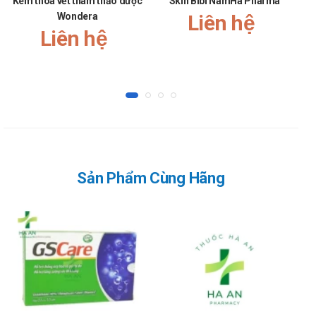
Kem thoa vết thâm thảo dược
Skin Bibi NamHa Pharma
Dy
Wondera
Liên hệ
Liên hệ
Sản Phẩm Cùng Hãng