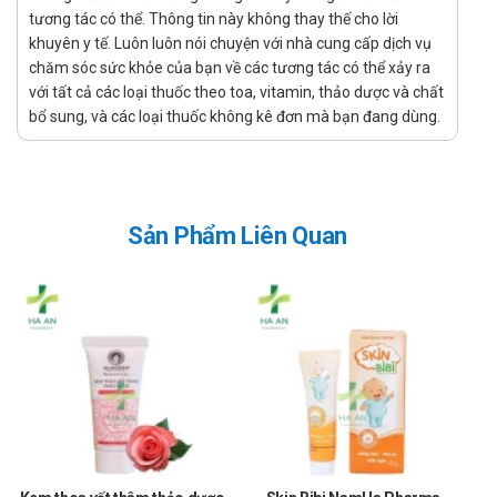
Mua trực tiếp tại cửa hàng
tương tác có thể. Thông tin này không thay thế cho lời
Đặt hàng tại website: thuochaan.com
khuyên y tế. Luôn luôn nói chuyện với nhà cung cấp dịch vụ
Đặt hàng qua hotline: Call/zalo hotline.
chăm sóc sức khỏe của bạn về các tương tác có thể xảy ra
với tất cả các loại thuốc theo toa, vitamin, thảo dược và chất
Sự yêu mến và tin tưởng của khách hàng và các đối tác luôn là
bổ sung, và các loại thuốc không kê đơn mà bạn đang dùng.
niềm tự hào và là sự thành công lớn nhất đối với Nhà thuốc Hà An.
Nhà thuốc Hà An chúc bạn luôn mạnh khỏe, vui vẻ và hạnh phúc!
Sản Phẩm Liên Quan