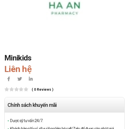
Minikids
Liên hệ
( 0 Reviews )
Chính sách khuyến mãi
Dược sỹ tư vấn 24/7.
Khách hàng lấy sỉ, sll vui lòng liên hệ call/Zalo để được cập nhật giá