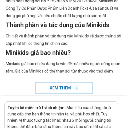
phép hoạt động bởi Bộ Y tế với số 5185/2022/ĐKSP. Minikids do
Công Ty Cổ Phần Dược Phẩm Liên Doanh Foxs-Usa sản xuất và
đóng gói phù hợp với tiêu chuẩn chất lượng nhà sản xuất.
Thành phần và tác dụng của Minikids
Chi tiết về thành phần và tác dụng của Minikids sẽ được chúng tôi
cập nhật khi có thông tin chính xác.
Minikids giá bao nhiêu?
Minikids giá bao nhiêu đang là vấn đề mà nhiều người dùng quan
tâm. Giá của Minikids có thể thay đổi tùy thuộc vào thời điểm
mua. Vì vậy, để biết giá cụ thể của Minikids, quý khách hàng vui
lòng liên hệ hotline của công ty bằng cách Call/Zalo: hotline để
XEM THÊM
được tư vấn và hỗ trợ.
Ở đâu bán Minikids chính hãng, uy tín?
Tuyên bố miễn trừ trách nhiệm:
Mục tiêu của chúng tôi là
Để có thể mua Minikids chính hãng, bạn có thể mua tại Nhà
cung cấp cho bạn thông tin hiện tại và phù hợp nhất. Tuy
thuốc Hà An theo 3 cách như sau:
nhiên, vì thuốc tương tác khác nhau ở mỗi người, chúng tôi
không thể đảm bảo rằng thông tin này bao gồm tất cả các