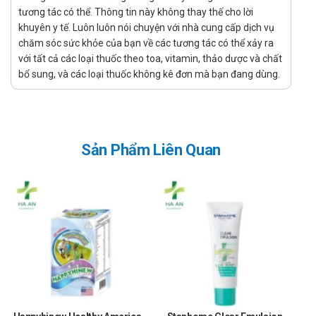
Để có thể mua Nđ Topxmen chính hãng, bạn có thể mua tại
tương tác có thể. Thông tin này không thay thế cho lời
Nhà thuốc Hà An theo 3 cách như sau:
khuyên y tế. Luôn luôn nói chuyện với nhà cung cấp dịch vụ
chăm sóc sức khỏe của bạn về các tương tác có thể xảy ra
Mua trực tiếp tại cửa hàng
với tất cả các loại thuốc theo toa, vitamin, thảo dược và chất
Đặt hàng tại website: thuochaan.com
bổ sung, và các loại thuốc không kê đơn mà bạn đang dùng.
Đặt hàng qua hotline: Call/zalo hotline.
Sự yêu mến và tin tưởng của khách hàng và các đối tác luôn là
niềm tự hào và là sự thành công lớn nhất đối với Nhà thuốc Hà An.
Nhà thuốc Hà An chúc bạn luôn mạnh khỏe, vui vẻ và hạnh phúc!
Sản Phẩm Liên Quan