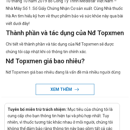
10 tháng 10 năm 2019 do Công Ty Tnhh Medistar Việt Nam –
Nhà Máy Số 1. Số Giấy Chứng Nhận Cơ sản xuất. Cùng Nhà thuốc
Hà An tìm hiểu kỹ hơn về thực phẩm bảo vệ sức khỏe này qua bài
viết dưới đây!
Thành phần và tác dụng của Nđ Topxmen
Chi tiết về thành phần và tác dụng của Nđ Topxmen sẽ được
chúng tôi cập nhật khi có thông tin chính xác.
Nđ Topxmen giá bao nhiêu?
Nđ Topxmen giá bao nhiêu đang là vấn đề mà nhiều người dùng
quan tâm. Giá của Nđ Topxmen có thể thay đổi tùy thuộc vào thời
điểm mua. Vì vậy, để biết giá cụ thể của Nđ Topxmen, quý khách
XEM THÊM
hàng vui lòng liên hệ hotline của công ty bằng cách Call/Zalo:
hotline để được tư vấn và hỗ trợ.
Tuyên bố miễn trừ trách nhiệm:
Mục tiêu của chúng tôi là
Ở đâu bán Nđ Topxmen chính hãng, uy
cung cấp cho bạn thông tin hiện tại và phù hợp nhất. Tuy
tín?
nhiên, vì thuốc tương tác khác nhau ở mỗi người, chúng tôi
không thể đảm bảo rằng thông tin này bao gồm tất cả các