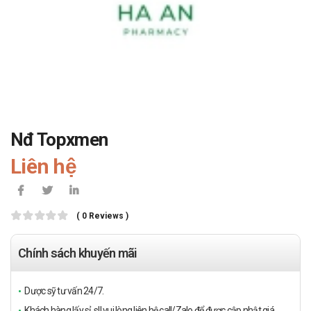
Nđ Topxmen
Liên hệ
( 0 Reviews )
Chính sách khuyến mãi
Dược sỹ tư vấn 24/7.
Khách hàng lấy sỉ, sll vui lòng liên hệ call/Zalo để được cập nhật giá