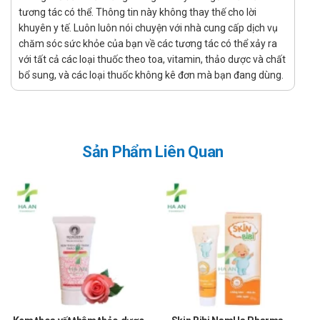
Nguyên Khí Phúc Khang Đường giá bao
tương tác có thể. Thông tin này không thay thế cho lời
nhiêu?
khuyên y tế. Luôn luôn nói chuyện với nhà cung cấp dịch vụ
chăm sóc sức khỏe của bạn về các tương tác có thể xảy ra
Nguyên Khí Phúc Khang Đường giá bao nhiêu đang là vấn đề mà
với tất cả các loại thuốc theo toa, vitamin, thảo dược và chất
nhiều người dùng quan tâm. Giá của Nguyên Khí Phúc Khang
bổ sung, và các loại thuốc không kê đơn mà bạn đang dùng.
Đường có thể thay đổi tùy thuộc vào thời điểm mua. Vì vậy, để biết
giá cụ thể của Nguyên Khí Phúc Khang Đường, quý khách hàng vui
lòng liên hệ hotline của công ty bằng cách Call/Zalo: hotline để
được tư vấn và hỗ trợ.
Sản Phẩm Liên Quan
Ở đâu bán Nguyên Khí Phúc Khang Đường
chính hãng, uy tín?
Để có thể mua Nguyên Khí Phúc Khang Đường chính hãng,
bạn có thể mua tại Nhà thuốc Hà An theo 3 cách như sau:
Mua trực tiếp tại cửa hàng
Đặt hàng tại website: thuochaan.com
Đặt hàng qua hotline: Call/zalo hotline.