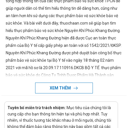
tổng hợp thông tin của các thực phẩm bảo vệ sức khỏe TPCN để
giúp người dân có thể tìm hiểu thông tin dễ dàng hơn, cũng như
an tâm hơn khi sử dụng các thực phẩm bảo vệ sức khỏe bảo vệ
sức khỏe. Và bài viết dưới đây, thuochaan.com sẽ giúp bạn tìm
hiểu thực phẩm bảo vệ sức khỏe Nguyên Khí Phúc Khang Đường.
Nguyên Khí Phúc Khang Đường hiện đã được Cục an toàn thực
phẩm của Bộ Y tế cấp giấy phép an toàn với số 1542/2021/ĐKSP.
Nguyên Khí Phúc Khang Đường được phê duyệt bản công bố thực
phẩm bảo vệ sức khỏe tại Bộ Y tế vào ngày 18 tháng 02 năm
2021 với mã hồ sơ là 20.09.17.110916.DKCB BỘ Y TẾ. thực phẩm
bảo vệ sức khỏe do Công Ty Tnhh Dược Phẩm Hà Thành sản
xuất và đóng gói phù hợp theo tiêu chuẩn nhà sản xuất quy định.
XEM THÊM
Thành phần và tác dụng của Nguyên Khí
Phúc Khang Đường
Tuyên bố miễn trừ trách nhiệm:
Mục tiêu của chúng tôi là
Chi tiết về thành phần và tác dụng của Nguyên Khí Phúc Khang
cung cấp cho bạn thông tin hiện tại và phù hợp nhất. Tuy
Đường sẽ được chúng tôi cập nhật khi có thông tin chính xác.
nhiên, vì thuốc tương tác khác nhau ở mỗi người, chúng tôi
không thể đảm bảo rằng thông tin này bao gồm tất cả các