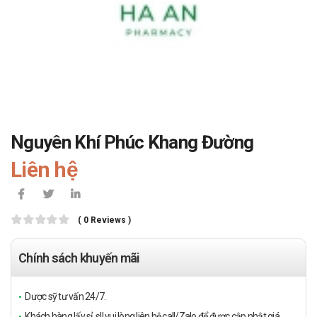
Nguyên Khí Phúc Khang Đường
Liên hệ
( 0 Reviews )
Chính sách khuyến mãi
Dược sỹ tư vấn 24/7.
Khách hàng lấy sỉ, sll vui lòng liên hệ call/Zalo để được cập nhật giá