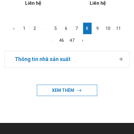
Liên hệ
Liên hệ
‹
1
2
...
5
6
7
8
9
10
11
...
46
47
›
Thông tin nhà sản xuất
Danh sách các sản phẩm được sản xuất bởi Agimexpharm
XEM THÊM