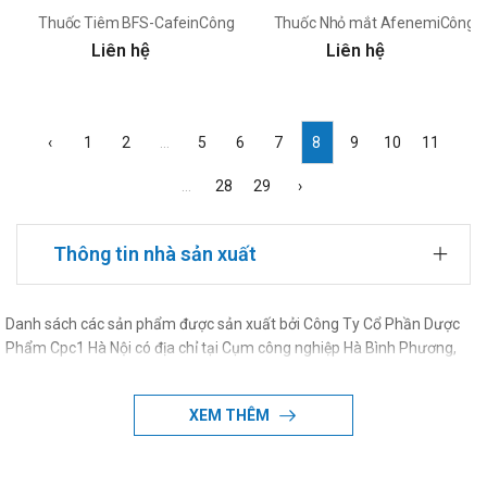
Thuốc Tiêm BFS-CafeinCông Ty Cổ Phần Dược Phẩm Cpc1 Hà Nội 
Thuốc Nhỏ mắt AfenemiCông T
Liên hệ
Liên hệ
‹
1
2
...
5
6
7
8
9
10
11
...
28
29
›
Thông tin nhà sản xuất
Danh sách các sản phẩm được sản xuất bởi Công Ty Cổ Phần Dược
Phẩm Cpc1 Hà Nội có địa chỉ tại Cụm công nghiệp Hà Bình Phương,
xã Văn Bình, huyện Thường Tín, thành phố \nHà Nội, Việt Nam
XEM THÊM