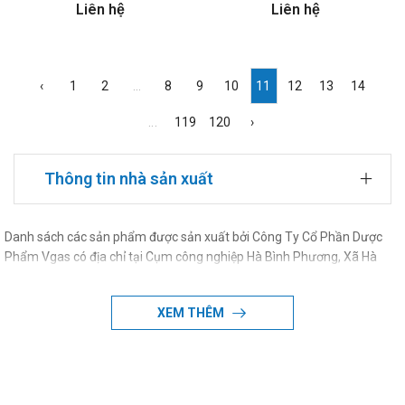
Liên hệ
Liên hệ
‹
1
2
...
8
9
10
11
12
13
14
...
119
120
›
Thông tin nhà sản xuất
Danh sách các sản phẩm được sản xuất bởi Công Ty Cổ Phần Dược
Phẩm Vgas có địa chỉ tại Cụm công nghiệp Hà Bình Phương, Xã Hà
Hồi, Huyện Thường Tín, Thành phố Hà Nội, Việt Nam, Việt Nam
XEM THÊM