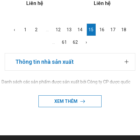
Liên hệ
Liên hệ
‹
1
2
...
12
13
14
15
16
17
18
...
61
62
›
Thông tin nhà sản xuất
Danh sách các sản phẩm được sản xuất bởi Công ty CP dược quốc
tế Tùng Lộc
XEM THÊM