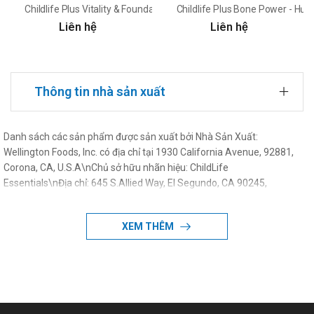
Childlife Plus Vitality & Foundation - Hương Cam Xoài
Childlife Plus Bone Power - Hư
Liên hệ
Liên hệ
Thông tin nhà sản xuất
Danh sách các sản phẩm được sản xuất bởi Nhà Sản Xuất:
Wellington Foods, Inc. có địa chỉ tại 1930 California Avenue, 92881,
Corona, CA, U.S.A\nChủ sở hữu nhãn hiệu: ChildLife
Essentials\nĐịa chỉ: 645 S.Allied Way, El Segundo, CA 90245,
U.S.A\nNước xuất xứ: United States
XEM THÊM