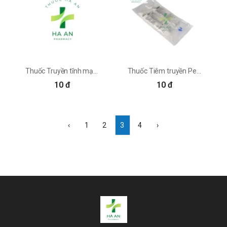
giàu protein: gồm các loại cá, thịt đỏ (thịt bò, thịt heo...), thịt
gia cầm (thịt gà, ức gà...), đậu nành và các sản phẩm từ
sữa, các loại ngũ cốc nguyên hạt.
Thuốc Truyền tĩnh mạch Kabiven Peripheral Fresenius Kabi AB
Thuốc Tiêm truyền Periolimel N4E 1000ml Baxter S.A
10 đ
10 đ
‹
1
2
3
4
›