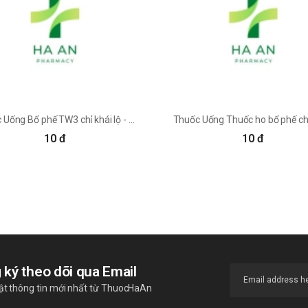
ây y. Theo các tài liệu cổ, phèn chua có vị chua, tính lạnh (hàn), không đ
 thu liễm cầm máu, chủ yếu chữa sốt tủy xương, sống mũi chảy thịt, dùng
ều trị ho ra máu và các dạng chảy máu khác.
g. Dùng ngoài thì không kể liều lượng.
Thuốc Uống Bổ phế TW3 chỉ khái lộ - Dược Phẩm Trung Ương 3
10 đ
10 đ
ấy phèn chua hoặc khô. Ngày dùng 0,5 - 1g, uống làm nhiều lần, chữa viê
 một nửa.
 lần 3 - 6 gam, chữa rết cắn, quầng thâm mắt.
ơng đương).
 ký theo dõi qua Email
ồi đun cách thủy, sau khi nước nguội thì rửa âm hộ.
ật thông tin mới nhất từ ThuocHaAn