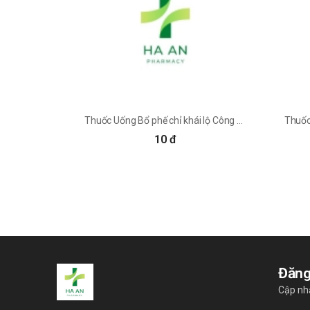
Bạch phàn là một vị thuốc được sử dụng trong Đông T
độc, sát trùng, giảm ngứa. Nó được dùng làm thuốc
Nó cũng được sử dụng như một chất cầm máu để đi
Liều dùng & cách dùng
Uống 0,3 - 1g khô phàn/ ngày. Có thể uống đến 2 - 4
Bài thuốc kinh nghiệm
Thuốc Uống Bổ phế chỉ khái lộ Công ty Cổ phần TM Dược - VTYT Khải Hà
Chữa lành bệnh viêm dạ dày và ruột cấp tính
10 đ
Chuẩn bị: Bạch phàn 100g.
Thực hiện: Nướng cho đến khi hết nước l
nghiệm nhân dân).
Trị rắn cắn
Chuẩn bị: Bạch phàn, Cam thảo, mỗi vị
Thực hiện: Tán nhỏ, ngày 2 - 3 lần, mỗi
Chữa bệnh bạch đới khí hư
Chuẩn bị: Sà xàng tử và phèn chua (tư
Đăng
Thực hành: Trộn đều hai vị thuốc trên r
Cập nh
Trị mụn nhọt sưng đau