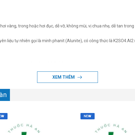
i vàng, trong hoặc hơi đục, dễ vỡ, không mùi, vị chua nhẹ, dễ tan trong 
n liệu tự nhiên gọi là minh phanit (Alunite), có công thức là K2SO4.Al2
n trong nước nóng, lọc và kết tinh.
xit sunfuric, trộn với dung dịch kali sunfat, và sau đó kết tinh.
 Sinh Phàn, đun cạn đến khi cạn nước gọi là Khô Phàn. Uống thì phải pha
XEM THÊM
hàn
công thức của Bạch phàn là: K3SO4.Al2(SO4)3.24H2O.
EW
NEW
ử y học cổ truyền phương đông, đồng thời được nhắc đến trong nhiều tác 
.