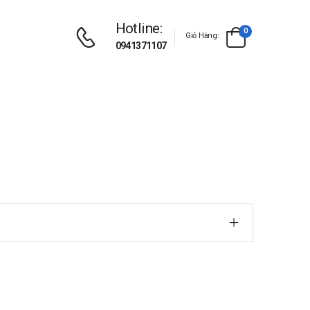
Hotline:
0
Giỏ Hàng:
0941371107