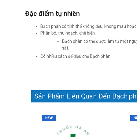
----------------------------------------------------
Đặc điểm tự nhiên
Bạch phàn có tinh thể không đều, không màu hoặc hơ
Phân bố, thu hoạch, chế biến
Bạch phàn có thể được làm từ một nguyê
sắt.
Có nhiều cách để điều chế Bạch phàn.
Minh phàn được đun nóng, sau đó hòa ta
Đất sét được nung nóng để phản ứng với a
Theo Lý Thời Trân: Không đun sôi gọi là
Thành phần hoá học
Sản Phẩm Liên Quan Đến Bạch p
Bạch phàn là muối kép của nhôm sunfat và kali, 
Công dụng
NEW
N
Bạch phàn đã được sử dụng từ rất lâu trong lịch s
chân tay”, “Bản thảo chân cầu”, “Bản thảo hư hàn”..