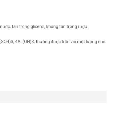
nước, tan trong glixerol, không tan trong rượu.
 (SO4)3, 4Al (OH)3, thường được trộn với một lượng nhỏ
 đúng cách.
phẩm y học nổi tiếng như “Yếu chỉ bản thảo”, “Bản thảo