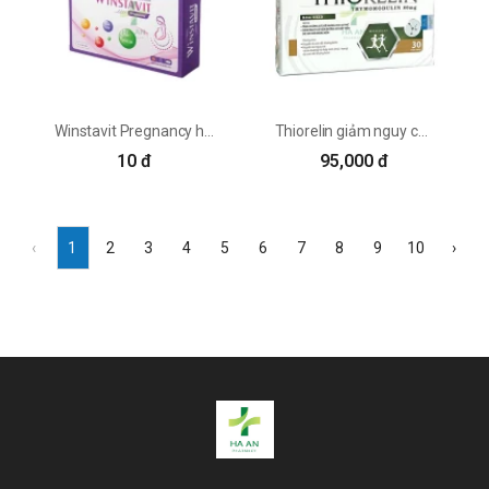
Có thể bạn đã nghe đến những tác
dụng của vitamin A đối với sức khỏe
của đôi mắt, vậy kẽm Zinc có tác
dụng gì trong việc giữ gìn sức khỏe
của mắt? Kẽm là nguyên tố quan
Winstavit Pregnancy hỗ trợ sức khỏe mẹ và bé
Thiorelin giảm nguy cơ viêm đường hô hấp
trọng việc đưa vitamin A vào võng
10 đ
95,000 đ
mạc, nếu không có đủ kẽm việc hấp
thụ vitamin A sẽ không đủ dẫn đến
suy giảm thị lực. Việc không bổ sung
đủ kẽm sẽ dẫn đến nguy cơ thoái
‹
1
2
3
4
5
6
7
8
9
10
›
hóa điểm vàng ở người già, vì thế
việc bổ sung kẽm để bảo vệ sức
khỏe của mắt là một điều vô cùng
cần thiết.
Giúp làn da khỏe mạnh hơn:
Kẽm có tác dụng rất lớn trong việc
giảm tiết dầu trên da mặt và hạn
chế những tình trạng viêm nhiễm,
các nguyên nhân chủ yếu gây ra
mụn. Hơn thể nữa kẽm còn đóng vai