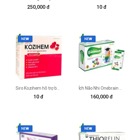
thể sẽ gây nên một số tác dụng phụ.
250,000 đ
10 đ
Giúp bạn sở hữu một mái tóc chắc khỏe:
Bên cạnh những tác dụng đối với
sức khỏe kẽm Zinc còn có công
dụng làm đẹp rất tuyệt vời. Những
công dụng dưới đây sẽ là câu trả lời
NEW
NEW
cần thiết nhất cho câu hỏi kẽm Zinc
có tác dụng gì đối với các chị em
phụ nữ.
Kẽm là một khoáng chất vô cùng
cần thiết trong việc hình thành và
giúp mái tóc phát triển. Hấp thụ đủ
lượng kẽm cần thiết cho cơ thể sẽ
Siro Kozihem hỗ trợ bổ sung sắt ngăn ngừa thiếu máu
Ích Não Nhi Onebrain hỗ trợ bổ não
giúp bạn sở hữu một mái tóc bóng
10 đ
160,000 đ
khỏe, dày dặn, hơn nữa còn kích
thích mọc tóc mới. Trái lại, nếu
không bổ sung đủ lượng kẽm cần
thiết cho cơ thể, mái tóc của bạn sẽ
dễ bị hư tổn, khô xơ và chẻ ngọn.
NEW
NEW
Bảo vệ sức khỏe mắt: