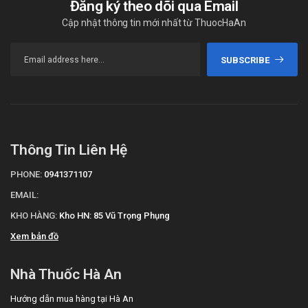
Đăng ký theo dõi qua Email
trò quan trọng trong việc sản sinh ra
Cập nhật thông tin mới nhất từ ThuocHaAn
collagen giúp cho bạn có một làn da
căng mịn, trắng sáng và khỏe mạnh
hơn.
SUBSCRIBE
Cân bằng nội tiết tố nữ:
Kẽm đóng một vai trò rất quan
trọng trong việc cân bằng nội tiết tố
và là nguyên tố quan trọng trong
việc sản sinh các hormone giúp điều
Thông Tin Liên Hệ
hòa cơ thể. Kẽm tham gia vào quá
trình sản xuất ra insulin giúp điều
PHONE:
0941371107
hòa lượng máu đường trong máu.
EMAIL:
Bên cạnh đó kẽm cũng cần thiết cho
KHO HÀNG:
Kho HN: 85 Vũ Trọng Phụng
kích thích tố sinh sản và kích thích tố
tuyến giáp, giúp cơ thể khỏe mạnh
Xem bản đồ
hơn.
Ngoài ra kẽm còn có một số tác
Nhà Thuốc Hà An
dụng khác như hỗ trợ chức năng
tiêu hóa, hỗ trợ trong việc phòng
Hướng dẫn mua hàng tại Hà An
bệnh ung thư, tiểu đường và các