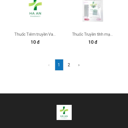
Thuốc Tiêm truyền Vaminolact FreseniusKabi Austria GmbH 1
Thuốc Truyền tĩnh mạch Neoamiyu AY Pharmaceuticals Co., LTd
10 đ
10 đ
‹
1
2
›