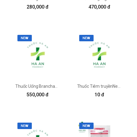
280,000 đ
470,000 đ
NEW
NEW
Thuốc Uống Branchamine Công Ty Cổ Phần Dược Enlie
Thuốc Tiêm truyềnNephgold JW Life Science Corporation
550,000 đ
10 đ
NEW
NEW