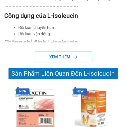
----------------------------------------------------
Công dụng của L-isoleucin
Rối loạn chuyển hóa.
Rối loạn vận động.
Chống chỉ định L-isoleucin
Mẫn cảm với L-Isoleucin.
XEM THÊM
Người đang dùng leucine và valine.
Phụ nữ có thai hoặc đang cho con bú.
Sản Phẩm Liên Quan Đến L-isoleucin
Những người bị bệnh nước tiểu siro phong (MSUD) hoặc
chứng cystin niệu.
NEW
NEW
Thận trọng khi dùng L-isoleucin
Sử dụng một chất bổ sung axit amin duy nhất có thể dẫn
đến cân bằng nitơ âm tính. Điều này có thể làm giảm hiệu
quả trao đổi chất. Nó cũng có thể khiến thận làm việc nhiều
hơn.