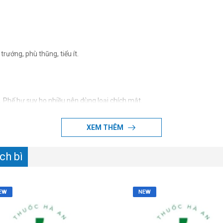
rướng, phù thũng, tiểu ít.
ơi. Phế hư suy ho nhiều nên dùng loại chích mật.
XEM THÊM
àn (phổi nhiễm lạnh).
h bì
EW
NEW