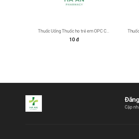
Thuốc Uống Thuốc ho trẻ em OPC Chi nhánh công ty CPDP OPC tại Bình Dương - Nhà máy DP OPC
10 đ
Đăng
Cập nh