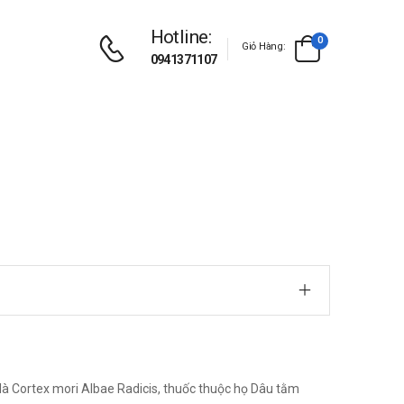
Hotline:
0
Giỏ Hàng:
0941371107
c là Cortex mori Albae Radicis, thuốc thuộc họ Dâu tằm