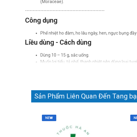
(Moraceae).
----------------------------------------------------
Công dụng
Phế nhiệt ho đàm, ho lâu ngày, hen, ngực bụng đầy t
Liều dùng - Cách dùng
Dùng 10 – 15 g, sắc uống.
Muốn lợi tiểu, tả phế, thanh nhiệt nên dùng loại tư
Chống chỉ định
Không dùng cho người bị hen suyễn và ho do phế h
Lưu ý khi sử dụng
Sản Phẩm Liên Quan Đến Tang bạc
Bệnh nhân tiểu nhiều thận trọng khi sử dụng.
Dược lý
NEW
N
Tính vị: Vị ngọt, tính hàn, không độc.
Quy kinh: Vào kinh Phế.