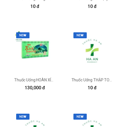
đề như sau:
10 đ
10 đ
Không sử dụng thục địa cho người bệnh tiêu
hóa kém, hay đau bụng, người bệnh tiêu chảy
Không sử dụng thục địa chung với bối mẫu, vô
di, tam bạch, la bặc, thông bạch, cửu bạch...
NEW
Bảo quản thục địa trong bình kín, tranh sâu bọ
NEW
mối mọt
Nên mua thục địa tại các nơi uy tín. Những sản
phẩm thục địa kém chất lượng sẽ không có tác
dụng tốt hoặc hiệu quả không đủ để điều trị
bệnh.
Thuốc Uống HOÀN XÍCH HƯƠNG Công Ty Cổ Phần Dược Hà Tĩnh
Thuốc Uống THẬP TOÀN \nĐẠI BỔ ĐÔNG DƯỢC VIỆT Công Ty Cổ Phần Dược Phẩm Việt (Đông Dược Việt)
130,000 đ
10 đ
NEW
NEW