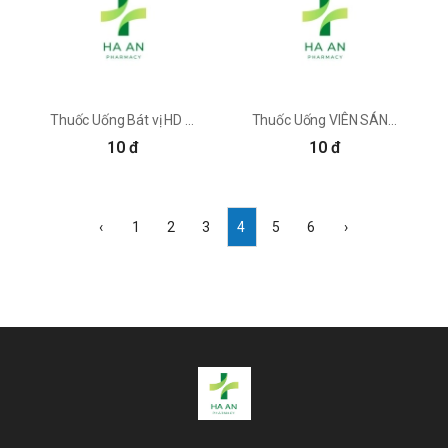
Thuốc Uống Bát vị HD Pharma
Thuốc Uống VIÊN SÁNG MẮT ĐÔNG DƯỢC VIỆT Công Ty Cổ Phần Dược Phẩm Việt (Đông Dược Việt)
10 đ
10 đ
‹
1
2
3
4
5
6
›