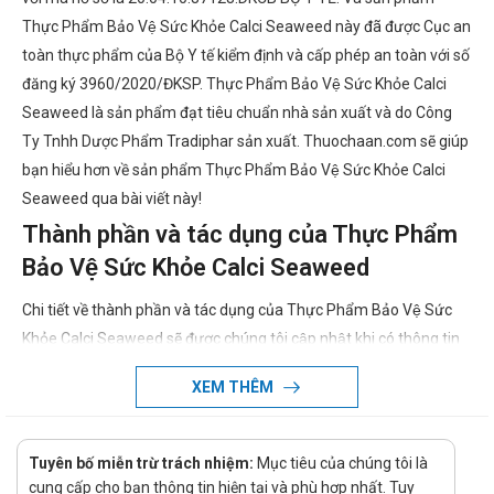
Thực Phẩm Bảo Vệ Sức Khỏe Calci Seaweed này đã được Cục an
toàn thực phẩm của Bộ Y tế kiểm định và cấp phép an toàn với số
đăng ký 3960/2020/ĐKSP. Thực Phẩm Bảo Vệ Sức Khỏe Calci
Seaweed là sản phẩm đạt tiêu chuẩn nhà sản xuất và do Công
Ty Tnhh Dược Phẩm Tradiphar sản xuất. Thuochaan.com sẽ giúp
bạn hiểu hơn về sản phẩm Thực Phẩm Bảo Vệ Sức Khỏe Calci
Seaweed qua bài viết này!
Thành phần và tác dụng của Thực Phẩm
Bảo Vệ Sức Khỏe Calci Seaweed
Chi tiết về thành phần và tác dụng của Thực Phẩm Bảo Vệ Sức
Khỏe Calci Seaweed sẽ được chúng tôi cập nhật khi có thông tin
chính xác.
XEM THÊM
Thực Phẩm Bảo Vệ Sức Khỏe Calci
Seaweed giá bao nhiêu?
Tuyên bố miễn trừ trách nhiệm:
Mục tiêu của chúng tôi là
Thực Phẩm Bảo Vệ Sức Khỏe Calci Seaweed giá bao nhiêu đang
cung cấp cho bạn thông tin hiện tại và phù hợp nhất. Tuy