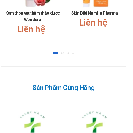
Kem thoa vết thâm thảo dược
Skin Bibi NamHa Pharma
Dy
Wondera
Liên hệ
Liên hệ
Sản Phẩm Cùng Hãng