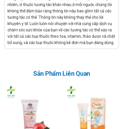
là vấn đề mà nhiều người dùng quan tâm. Giá của Thực Phẩm
nhiên, vì thuốc tương tác khác nhau ở mỗi người, chúng tôi
Bảo Vệ Sức Khỏe Calci Seaweed có thể thay đổi tùy thuộc vào
không thể đảm bảo rằng thông tin này bao gồm tất cả các
tương tác có thể. Thông tin này không thay thế cho lời
thời điểm mua. Vì vậy, để biết giá cụ thể của Thực Phẩm Bảo Vệ
khuyên y tế. Luôn luôn nói chuyện với nhà cung cấp dịch vụ
Sức Khỏe Calci Seaweed, quý khách hàng vui lòng liên hệ hotline
chăm sóc sức khỏe của bạn về các tương tác có thể xảy ra
của công ty bằng cách Call/Zalo: hotline để được tư vấn và hỗ trợ.
với tất cả các loại thuốc theo toa, vitamin, thảo dược và chất
Ở đâu bán Thực Phẩm Bảo Vệ Sức Khỏe
bổ sung, và các loại thuốc không kê đơn mà bạn đang dùng.
Calci Seaweed chính hãng, uy tín?
Để có thể mua Thực Phẩm Bảo Vệ Sức Khỏe Calci Seaweed
chính hãng, bạn có thể mua tại Nhà thuốc Hà An theo 3 cách
Sản Phẩm Liên Quan
như sau:
Mua trực tiếp tại cửa hàng
Đặt hàng tại website: thuochaan.com
Đặt hàng qua hotline: Call/zalo hotline.
Sự yêu mến và tin tưởng của khách hàng và các đối tác luôn là
niềm tự hào và là sự thành công lớn nhất đối với Nhà thuốc Hà An.
Nhà thuốc Hà An chúc bạn luôn mạnh khỏe, vui vẻ và hạnh phúc!