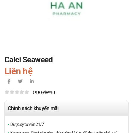
Calci Seaweed
Liên hệ
( 0 Reviews )
Chính sách khuyến mãi
Dược sỹ tư vấn 24/7.
Khách hàng lấy sỉ, sll vui lòng liên hệ call/Zalo để được cập nhật giá