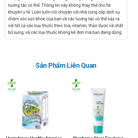
tương tác có thể. Thông tin này không thay thế cho lời
T6 An Phế, quý khách hàng vui lòng liên hệ hotline của công ty
khuyên y tế. Luôn luôn nói chuyện với nhà cung cấp dịch vụ
bằng cách Call/Zalo: hotline để được tư vấn và hỗ trợ.
chăm sóc sức khỏe của bạn về các tương tác có thể xảy ra
Ở đâu bán Thực Phẩm Bảo Vệ Sức Khỏe
với tất cả các loại thuốc theo toa, vitamin, thảo dược và chất
T6 An Phế chính hãng, uy tín?
bổ sung, và các loại thuốc không kê đơn mà bạn đang dùng.
Để có thể mua Thực Phẩm Bảo Vệ Sức Khỏe T6 An Phế chính
hãng, bạn có thể mua tại Nhà thuốc Hà An theo 3 cách như
sau:
Sản Phẩm Liên Quan
Mua trực tiếp tại cửa hàng
Đặt hàng tại website: thuochaan.com
Đặt hàng qua hotline: Call/zalo hotline.
Sự yêu mến và tin tưởng của khách hàng và các đối tác luôn là
niềm tự hào và là sự thành công lớn nhất đối với Nhà thuốc Hà An.
Nhà thuốc Hà An chúc bạn luôn mạnh khỏe, vui vẻ và hạnh phúc!