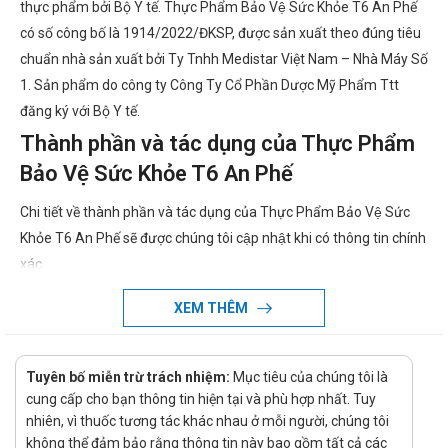
thực phẩm bởi Bộ Y tế. Thực Phẩm Bảo Vệ Sức Khỏe T6 An Phế
có số công bố là 1914/2022/ĐKSP, được sản xuất theo đúng tiêu
chuẩn nhà sản xuất bởi Ty Tnhh Medistar Việt Nam – Nhà Máy Số
1. Sản phẩm do công ty Công Ty Cổ Phần Dược Mỹ Phẩm Ttt
đăng ký với Bộ Y tế.
Thành phần và tác dụng của Thực Phẩm
Bảo Vệ Sức Khỏe T6 An Phế
Chi tiết về thành phần và tác dụng của Thực Phẩm Bảo Vệ Sức
Khỏe T6 An Phế sẽ được chúng tôi cập nhật khi có thông tin chính
xác.
Thực Phẩm Bảo Vệ Sức Khỏe T6 An Phế
XEM THÊM
giá bao nhiêu?
Thực Phẩm Bảo Vệ Sức Khỏe T6 An Phế giá bao nhiêu đang là
Tuyên bố miễn trừ trách nhiệm:
Mục tiêu của chúng tôi là
vấn đề mà nhiều người dùng quan tâm. Giá của Thực Phẩm Bảo
cung cấp cho bạn thông tin hiện tại và phù hợp nhất. Tuy
Vệ Sức Khỏe T6 An Phế có thể thay đổi tùy thuộc vào thời điểm
nhiên, vì thuốc tương tác khác nhau ở mỗi người, chúng tôi
mua. Vì vậy, để biết giá cụ thể của Thực Phẩm Bảo Vệ Sức Khỏe
không thể đảm bảo rằng thông tin này bao gồm tất cả các