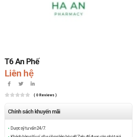
T6 An Phế
Liên hệ
( 0 Reviews )
Chính sách khuyến mãi
Dược sỹ tư vấn 24/7.
Khách hàng lấy sỉ, sll vui lòng liên hệ call/Zalo để được cập nhật giá