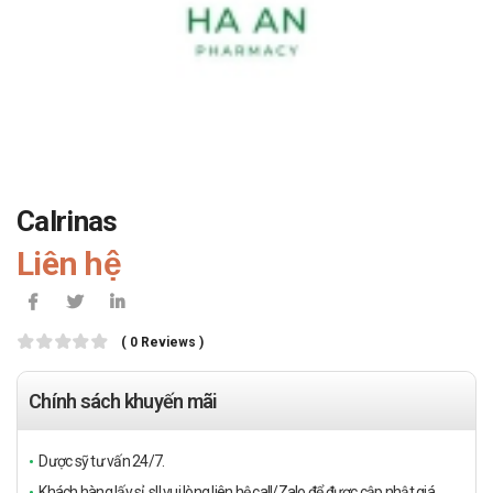
Calrinas
Liên hệ
( 0 Reviews )
Chính sách khuyến mãi
Dược sỹ tư vấn 24/7.
Khách hàng lấy sỉ, sll vui lòng liên hệ call/Zalo để được cập nhật giá