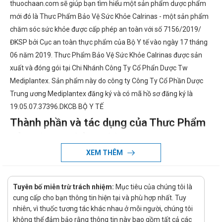
thuochaan.com sẽ giúp bạn tìm hiểu một sản phẩm dược phẩm
mới đó là Thưc Phẩm Bảo Vệ Sức Khỏe Calrinas - một sản phẩm
chăm sóc sức khỏe được cấp phép an toàn với số 7156/2019/
ĐKSP bởi Cục an toàn thực phẩm của Bộ Y tế vào ngày 17 tháng
06 năm 2019. Thưc Phẩm Bảo Vệ Sức Khỏe Calrinas được sản
xuất và đóng gói tại Chi Nhánh Công Ty Cổ Phẩn Dược Tw
Mediplantex. Sản phẩm này do công ty Công Ty Cổ Phần Dược
Trung ương Mediplantex đăng ký và có mã hồ sơ đăng ký là
19.05.07.37396.DKCB BỘ Y TẾ
Thành phần và tác dụng của Thưc Phẩm
Bảo Vệ Sức Khỏe Calrinas
XEM THÊM
Chi tiết về thành phần và tác dụng của Thưc Phẩm Bảo Vệ Sức
Khỏe Calrinas sẽ được chúng tôi cập nhật khi có thông tin chính
xác.
Tuyên bố miễn trừ trách nhiệm:
Mục tiêu của chúng tôi là
Thưc Phẩm Bảo Vệ Sức Khỏe Calrinas giá
cung cấp cho bạn thông tin hiện tại và phù hợp nhất. Tuy
nhiên, vì thuốc tương tác khác nhau ở mỗi người, chúng tôi
bao nhiêu?
không thể đảm bảo rằng thông tin này bao gồm tất cả các