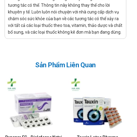
tương tác có thể. Thông tin này không thay thế cho lời
Thưc Phẩm Bảo Vệ Sức Khỏe Calrinas giá bao nhiêu đang là vấn
khuyên y tế. Luôn luôn nói chuyện với nhà cung cấp dịch vụ
đề mà nhiều người dùng quan tâm. Giá của Thưc Phẩm Bảo Vệ
chăm sóc sức khỏe của bạn về các tương tác có thể xảy ra
Sức Khỏe Calrinas có thể thay đổi tùy thuộc vào thời điểm mua. Vì
với tất cả các loại thuốc theo toa, vitamin, thảo dược và chất
vậy, để biết giá cụ thể của Thưc Phẩm Bảo Vệ Sức Khỏe Calrinas,
bổ sung, và các loại thuốc không kê đơn mà bạn đang dùng.
quý khách hàng vui lòng liên hệ hotline của công ty bằng cách
Call/Zalo: hotline để được tư vấn và hỗ trợ.
Ở đâu bán Thưc Phẩm Bảo Vệ Sức Khỏe
Sản Phẩm Liên Quan
Calrinas chính hãng, uy tín?
Để có thể mua Thưc Phẩm Bảo Vệ Sức Khỏe Calrinas chính
hãng, bạn có thể mua tại Nhà thuốc Hà An theo 3 cách như
sau:
Mua trực tiếp tại cửa hàng
Đặt hàng tại website: thuochaan.com
Đặt hàng qua hotline: Call/zalo hotline.
Sự yêu mến và tin tưởng của khách hàng và các đối tác luôn là