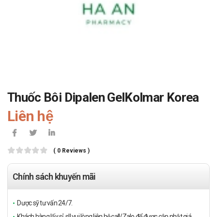
Thuốc Bôi Dipalen GelKolmar Korea
Liên hệ
( 0 Reviews )
Chính sách khuyến mãi
Dược sỹ tư vấn 24/7.
Khách hàng lấy sỉ, sll vui lòng liên hệ call/Zalo để được cập nhật giá