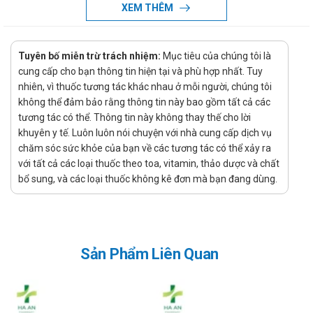
XEM THÊM
Nhà sản xuất và xuất xứ
Nhà sản xuất: Kolmar Korea
Tuyên bố miễn trừ trách nhiệm:
Mục tiêu của chúng tôi là
Xuất xứ: Korea
cung cấp cho bạn thông tin hiện tại và phù hợp nhất. Tuy
Xử lý quên liều
nhiên, vì thuốc tương tác khác nhau ở mỗi người, chúng tôi
không thể đảm bảo rằng thông tin này bao gồm tất cả các
Việc quên một liều có thể sẽ không gây ra vấn đề nghiêm
tương tác có thể. Thông tin này không thay thế cho lời
trọng, tuy nhiên nếu việc này diễn ra thường xuyên có thể sẽ
khuyên y tế. Luôn luôn nói chuyện với nhà cung cấp dịch vụ
gây ảnh hưởng đến hiệu quả điều trị. Tuy nhiên, nếu quên liều
chăm sóc sức khỏe của bạn về các tương tác có thể xảy ra
xảy ra thì chỉ cần sử dụng ngay liều đã quên nếu như thời gian
với tất cả các loại thuốc theo toa, vitamin, thảo dược và chất
quên liều chưa lâu, còn nếu như quên quá lâu hoặc gần tới
bổ sung, và các loại thuốc không kê đơn mà bạn đang dùng.
thời gian dùng liều tiếp theo thì bỏ qua liều đã quên và chỉ cần
uống liều sắp đến. Và nếu như hay quên thì bạn có thể tạo
nhắc nhở, báo thức nhắc uống thuốc bằng điện thoại để tránh
ảnh hưởng tới tác dụng của sản phẩm.
Sản Phẩm Liên Quan
Xử lý quá quên liều
Dược phẩm đặc biệt là thuốc khi sử dụng quá liều có thể gây
ra các tác dụng phụ không mong muốn, nghiêm trọng có thể