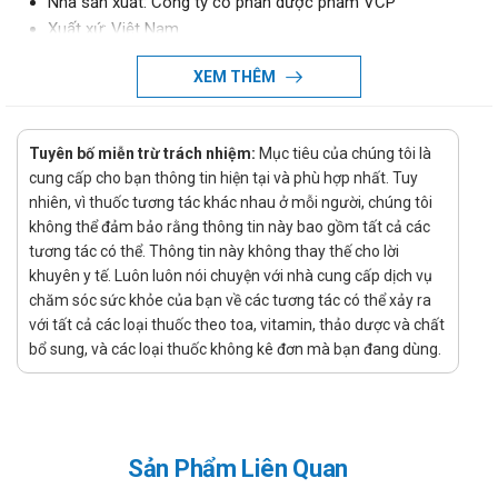
Nhà sản xuất: Công ty cổ phần dược phẩm VCP
Xuất xứ: Việt Nam
Xử lý quên liều
XEM THÊM
Việc quên một liều có thể sẽ không gây ra vấn đề nghiêm
trọng, tuy nhiên nếu việc này diễn ra thường xuyên có thể sẽ
Tuyên bố miễn trừ trách nhiệm:
Mục tiêu của chúng tôi là
gây ảnh hưởng đến hiệu quả điều trị. Tuy nhiên, nếu quên liều
cung cấp cho bạn thông tin hiện tại và phù hợp nhất. Tuy
xảy ra thì chỉ cần sử dụng ngay liều đã quên nếu như thời gian
nhiên, vì thuốc tương tác khác nhau ở mỗi người, chúng tôi
quên liều chưa lâu, còn nếu như quên quá lâu hoặc gần tới
không thể đảm bảo rằng thông tin này bao gồm tất cả các
thời gian dùng liều tiếp theo thì bỏ qua liều đã quên và chỉ cần
tương tác có thể. Thông tin này không thay thế cho lời
uống liều sắp đến. Và nếu như hay quên thì bạn có thể tạo
khuyên y tế. Luôn luôn nói chuyện với nhà cung cấp dịch vụ
nhắc nhở, báo thức nhắc uống thuốc bằng điện thoại để tránh
chăm sóc sức khỏe của bạn về các tương tác có thể xảy ra
ảnh hưởng tới tác dụng của sản phẩm.
với tất cả các loại thuốc theo toa, vitamin, thảo dược và chất
Xử lý quá quên liều
bổ sung, và các loại thuốc không kê đơn mà bạn đang dùng.
Dược phẩm đặc biệt là thuốc khi sử dụng quá liều có thể gây
ra các tác dụng phụ không mong muốn, nghiêm trọng có thể
gây ngộ độc. Vì thế cần thận trọng khi dùng thuốc, chú ý sử
Sản Phẩm Liên Quan
dụng đúng liều lượng được chỉ định. Khi quá liều cần theo dõi
phản ứng của người dùng, nếu thấy có bất cứ phản ứng lạ nào