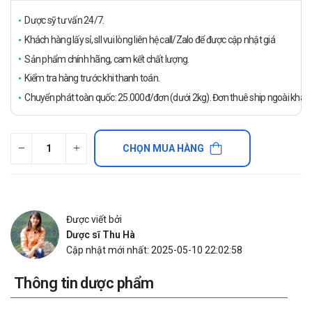
Dược sỹ tư vấn 24/7.
Khách hàng lấy sỉ, sll vui lòng liên hệ call/Zalo để được cập nhật giá
Sản phẩm chính hãng, cam kết chất lượng.
Kiểm tra hàng trước khi thanh toán.
Chuyển phát toàn quốc: 25.000đ/đơn (dưới 2kg). Đơn thuê ship ngoài khách
CHỌN MUA HÀNG
Được viết bởi
Dược sĩ Thu Hà
Cập nhật mới nhất: 2025-05-10 22:02:58
Thông tin dược phẩm