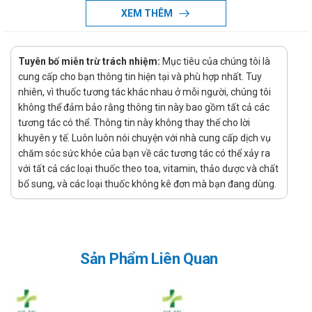
Xuất xứ: Ba Lan
XEM THÊM
Xử lý quên liều
Việc quên một liều có thể sẽ không gây ra vấn đề nghiêm
Tuyên bố miễn trừ trách nhiệm:
Mục tiêu của chúng tôi là
trọng, tuy nhiên nếu việc này diễn ra thường xuyên có thể sẽ
cung cấp cho bạn thông tin hiện tại và phù hợp nhất. Tuy
gây ảnh hưởng đến hiệu quả điều trị. Tuy nhiên, nếu quên liều
nhiên, vì thuốc tương tác khác nhau ở mỗi người, chúng tôi
xảy ra thì chỉ cần sử dụng ngay liều đã quên nếu như thời gian
không thể đảm bảo rằng thông tin này bao gồm tất cả các
quên liều chưa lâu, còn nếu như quên quá lâu hoặc gần tới
tương tác có thể. Thông tin này không thay thế cho lời
thời gian dùng liều tiếp theo thì bỏ qua liều đã quên và chỉ cần
khuyên y tế. Luôn luôn nói chuyện với nhà cung cấp dịch vụ
uống liều sắp đến. Và nếu như hay quên thì bạn có thể tạo
chăm sóc sức khỏe của bạn về các tương tác có thể xảy ra
nhắc nhở, báo thức nhắc uống thuốc bằng điện thoại để tránh
với tất cả các loại thuốc theo toa, vitamin, thảo dược và chất
bổ sung, và các loại thuốc không kê đơn mà bạn đang dùng.
ảnh hưởng tới tác dụng của sản phẩm.
Xử lý quá quên liều
Dược phẩm đặc biệt là thuốc khi sử dụng quá liều có thể gây
ra các tác dụng phụ không mong muốn, nghiêm trọng có thể
Sản Phẩm Liên Quan
gây ngộ độc. Vì thế cần thận trọng khi dùng thuốc, chú ý sử
dụng đúng liều lượng được chỉ định. Khi quá liều cần theo dõi
phản ứng của người dùng, nếu thấy có bất cứ phản ứng lạ nào