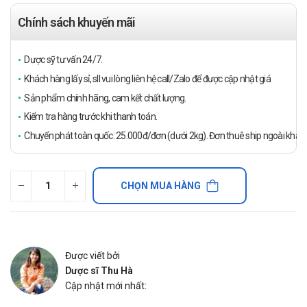
Chính sách khuyến mãi
Dược sỹ tư vấn 24/7.
Khách hàng lấy sỉ, sll vui lòng liên hệ call/Zalo để được cập nhật giá
Sản phẩm chính hãng, cam kết chất lượng.
Kiểm tra hàng trước khi thanh toán.
Chuyển phát toàn quốc: 25.000đ/đơn (dưới 2kg). Đơn thuê ship ngoài khách
CHỌN MUA HÀNG
Được viết bởi
Dược sĩ Thu Hà
Cập nhật mới nhất: