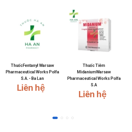
ThuốcFentanyl Warsaw
Thuốc Tiêm
Pharmaceutical Works Polfa
MidaniumWarsaw
S.A. - Ba Lan
Pharmaceutical Works Polfa
P
Liên hệ
S.A
Liên hệ