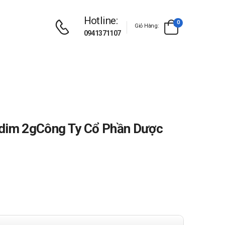
Hotline:
0
Giỏ Hàng:
0941371107
idim 2gCông Ty Cổ Phần Dược