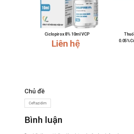
Ciclopirox 8% 10ml VCP
Thuố
Liên hệ
0.05%Cô
Chủ đề
Ceftazidim
Bình luận