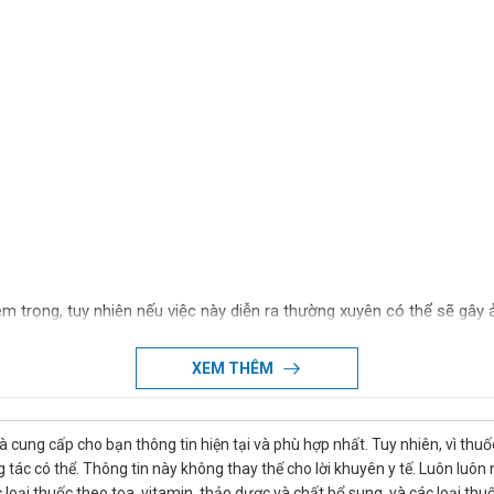
m trọng, tuy nhiên nếu việc này diễn ra thường xuyên có thể sẽ gây 
ư thời gian quên liều chưa lâu, còn nếu như quên quá lâu hoặc gần tới 
n có thể tạo nhắc nhở, báo thức nhắc uống thuốc bằng điện thoại để
XEM THÊM
hể gây ra các tác dụng phụ không mong muốn, nghiêm trọng có thể gâ
là cung cấp cho bạn thông tin hiện tại và phù hợp nhất. Tuy nhiên, vì th
cần theo dõi phản ứng của người dùng, nếu thấy có bất cứ phản ứng l
tác có thể. Thông tin này không thay thế cho lời khuyên y tế. Luôn luôn
cứu kịp thời.
ác loại thuốc theo toa, vitamin, thảo dược và chất bổ sung, và các loại 