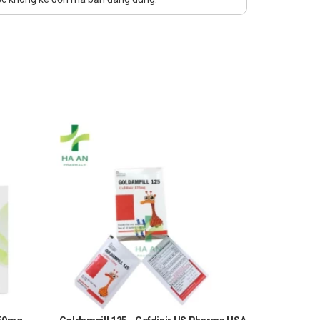
c Hà An. Nhà thuốc Hà An chúc bạn luôn mạnh khỏe, vui