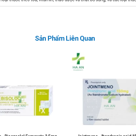
y tín?
a tại Nhà thuốc Hà An theo 3 cách như sau:
Sản Phẩm Liên Quan
 luôn là niềm tự hào và là sự thành công lớn nhất đối với Nhà thuố