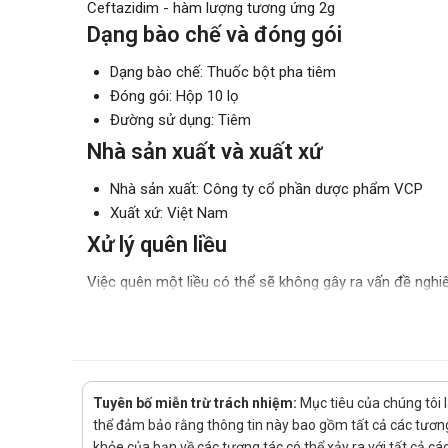
Ceftazidim - hàm lượng tương ứng 2g
Dạng bào chế và đóng gói
Dạng bào chế: Thuốc bột pha tiêm
Đóng gói: Hộp 10 lọ
Đường sử dụng: Tiêm
Nhà sản xuất và xuất xứ
Nhà sản xuất: Công ty cổ phần dược phẩm VCP
Xuất xứ: Việt Nam
Xử lý quên liều
Việc quên một liều có thể sẽ không gây ra vấn đề nghiê
liều xảy ra thì chỉ cần sử dụng ngay liều đã quên nếu nh
chỉ cần uống liều sắp đến. Và nếu như hay quên thì bạ
Xử lý quá quên liều
Dược phẩm đặc biệt là thuốc khi sử dụng quá liều có t
Tuyên bố miễn trừ trách nhiệm:
Mục tiêu của chúng tôi 
ý sử dụng đúng liều lượng được chỉ định. Khi quá liều 
thể đảm bảo rằng thông tin này bao gồm tất cả các tương 
người bệnh đi tới bệnh viện uy tín gần nhất để được sơ 
khỏe của bạn về các tương tác có thể xảy ra với tất cả c