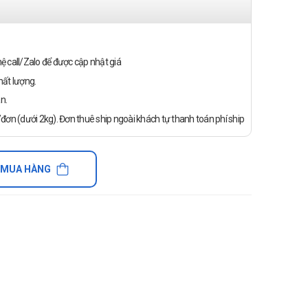
n hệ call/Zalo để được cập nhật giá
ất lượng.
n.
ơn (dưới 2kg). Đơn thuê ship ngoài khách tự thanh toán phí ship
 MUA HÀNG