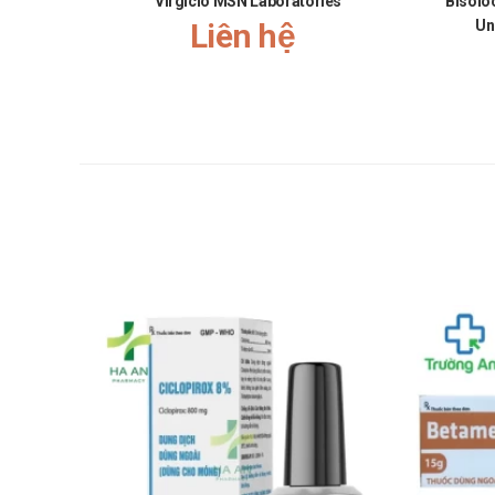
Virgiclo MSN Laboratories
Bisolo
Liên hệ
Un