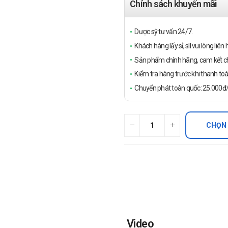
Chính sách khuyến mãi
Dược sỹ tư vấn 24/7.
Khách hàng lấy sỉ, sll vui lòng liê
Sản phẩm chính hãng, cam kết ch
Kiểm tra hàng trước khi thanh toá
Chuyển phát toàn quốc: 25.000đ/đ
CHỌN
Video