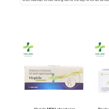
Ở đâu bán Vitazidim 2g chính hãng, u
Để có thể mua Vitazidim 2g chính hãng, bạn có thể mu
Cách 1: Mua trực tiếp tại cửa hàng
Cách 2: Đặt hàng tại website: thuochaan.com
Cách 3: Đặt hàng qua hotline: Call/zalo ######.
Sự yêu mến và tin tưởng của khách hàng và các đối tác
vẻ và hạnh phúc!