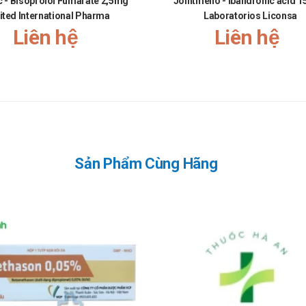
c - Bisoprolol Fumarate 2,5mg
Jointmeno - Ibandronic acid 
ited International Pharma
Laboratorios Liconsa
Liên hệ
Liên hệ
Sản Phẩm Cùng Hãng