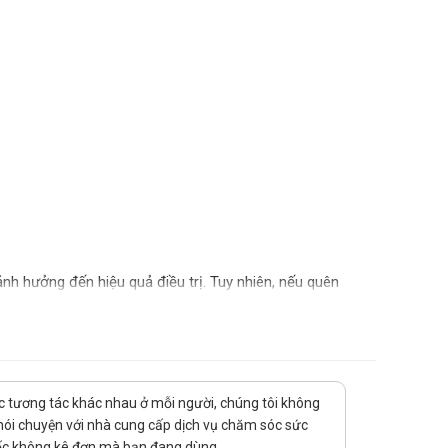
ảnh hưởng đến hiệu quả điều trị. Tuy nhiên, nếu quên
thời gian dùng liều tiếp theo thì bỏ qua liều đã quên và
 tránh ảnh hưởng tới tác dụng của sản phẩm.
y ngộ độc. Vì thế cần thận trọng khi dùng thuốc, chú
uốc tương tác khác nhau ở mỗi người, chúng tôi không
ạ nào cần báo ngay cho bác sĩ điều trị đồng thời đưa
 nói chuyện với nhà cung cấp dịch vụ chăm sóc sức
thuốc không kê đơn mà bạn đang dùng.