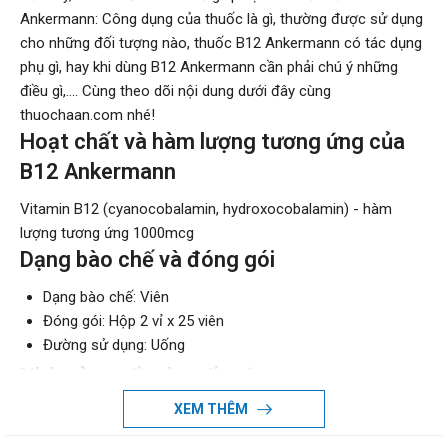
Ankermann: Công dụng của thuốc là gì, thường được sử dụng
cho những đối tượng nào, thuốc B12 Ankermann có tác dụng
phụ gì, hay khi dùng B12 Ankermann cần phải chú ý những
điều gì,.... Cùng theo dõi nội dung dưới đây cùng
thuochaan.com nhé!
Hoạt chất và hàm lượng tương ứng của
B12 Ankermann
Vitamin B12 (cyanocobalamin, hydroxocobalamin) - hàm
lượng tương ứng 1000mcg
Dạng bào chế và đóng gói
Dạng bào chế: Viên
Đóng gói: Hộp 2 vỉ x 25 viên
Đường sử dụng: Uống
Nhà sản xuất và xuất xứ
XEM THÊM
Nhà sản xuất: Artesan Pharma GmbH & Co., KG
Xuất xứ: Đức