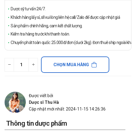
Dược sỹ tư vấn 24/7.
Khách hàng lấy sỉ, sll vui lòng liên hệ call/Zalo để được cập nhật giá
Sản phẩm chính hãng, cam kết chất lượng.
Kiểm tra hàng trước khi thanh toán.
Chuyển phát toàn quốc: 25.000đ/đơn (dưới 2kg). Đơn thuê ship ngoài khách
CHỌN MUA HÀNG
Được viết bởi
Dược sĩ Thu Hà
Cập nhật mới nhất: 2024-11-15 14:26:36
Thông tin dược phẩm