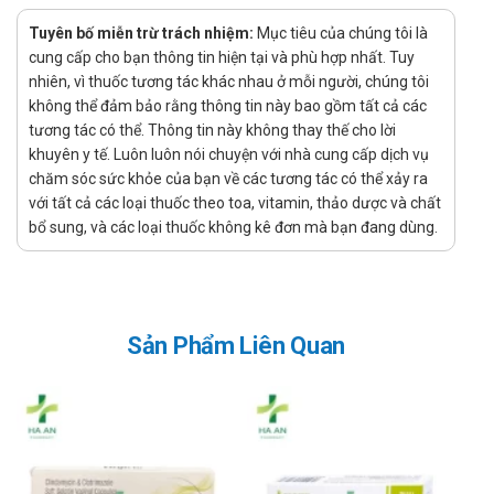
Xử lý quên liều
Tuyên bố miễn trừ trách nhiệm:
Mục tiêu của chúng tôi là
cung cấp cho bạn thông tin hiện tại và phù hợp nhất. Tuy
Việc quên một liều có thể sẽ không gây ra vấn đề nghiêm
nhiên, vì thuốc tương tác khác nhau ở mỗi người, chúng tôi
trọng, tuy nhiên nếu việc này diễn ra thường xuyên có thể sẽ
không thể đảm bảo rằng thông tin này bao gồm tất cả các
gây ảnh hưởng đến hiệu quả điều trị. Tuy nhiên, nếu quên liều
tương tác có thể. Thông tin này không thay thế cho lời
xảy ra thì chỉ cần sử dụng ngay liều đã quên nếu như thời gian
khuyên y tế. Luôn luôn nói chuyện với nhà cung cấp dịch vụ
quên liều chưa lâu, còn nếu như quên quá lâu hoặc gần tới
chăm sóc sức khỏe của bạn về các tương tác có thể xảy ra
thời gian dùng liều tiếp theo thì bỏ qua liều đã quên và chỉ cần
với tất cả các loại thuốc theo toa, vitamin, thảo dược và chất
uống liều sắp đến. Và nếu như hay quên thì bạn có thể tạo
bổ sung, và các loại thuốc không kê đơn mà bạn đang dùng.
nhắc nhở, báo thức nhắc uống thuốc bằng điện thoại để tránh
ảnh hưởng tới tác dụng của sản phẩm.
Xử lý quá quên liều
Sản Phẩm Liên Quan
Dược phẩm đặc biệt là thuốc khi sử dụng quá liều có thể gây
ra các tác dụng phụ không mong muốn, nghiêm trọng có thể
gây ngộ độc. Vì thế cần thận trọng khi dùng thuốc, chú ý sử
dụng đúng liều lượng được chỉ định. Khi quá liều cần theo dõi
phản ứng của người dùng, nếu thấy có bất cứ phản ứng lạ nào
cần báo ngay cho bác sĩ điều trị đồng thời đưa người bệnh đi