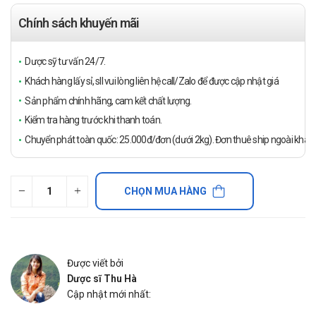
Chính sách khuyến mãi
Dược sỹ tư vấn 24/7.
Khách hàng lấy sỉ, sll vui lòng liên hệ call/Zalo để được cập nhật giá
Sản phẩm chính hãng, cam kết chất lượng.
Kiểm tra hàng trước khi thanh toán.
Chuyển phát toàn quốc: 25.000đ/đơn (dưới 2kg). Đơn thuê ship ngoài khách
CHỌN MUA HÀNG
Được viết bởi
Dược sĩ Thu Hà
Cập nhật mới nhất: