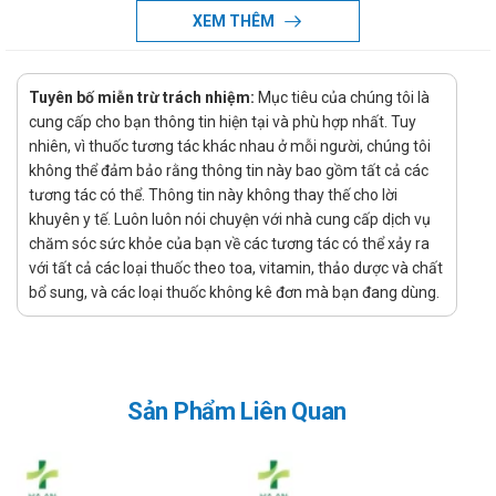
Nhà sản xuất: Standard Chem. & Pharm. Co., Ltd
XEM THÊM
Xuất xứ: Taiwan
Xử lý quên liều
Tuyên bố miễn trừ trách nhiệm:
Mục tiêu của chúng tôi là
Việc quên một liều có thể sẽ không gây ra vấn đề nghiêm
cung cấp cho bạn thông tin hiện tại và phù hợp nhất. Tuy
trọng, tuy nhiên nếu việc này diễn ra thường xuyên có thể sẽ
nhiên, vì thuốc tương tác khác nhau ở mỗi người, chúng tôi
gây ảnh hưởng đến hiệu quả điều trị. Tuy nhiên, nếu quên liều
không thể đảm bảo rằng thông tin này bao gồm tất cả các
xảy ra thì chỉ cần sử dụng ngay liều đã quên nếu như thời gian
tương tác có thể. Thông tin này không thay thế cho lời
quên liều chưa lâu, còn nếu như quên quá lâu hoặc gần tới
khuyên y tế. Luôn luôn nói chuyện với nhà cung cấp dịch vụ
thời gian dùng liều tiếp theo thì bỏ qua liều đã quên và chỉ cần
chăm sóc sức khỏe của bạn về các tương tác có thể xảy ra
uống liều sắp đến. Và nếu như hay quên thì bạn có thể tạo
với tất cả các loại thuốc theo toa, vitamin, thảo dược và chất
nhắc nhở, báo thức nhắc uống thuốc bằng điện thoại để tránh
bổ sung, và các loại thuốc không kê đơn mà bạn đang dùng.
ảnh hưởng tới tác dụng của sản phẩm.
Xử lý quá quên liều
Dược phẩm đặc biệt là thuốc khi sử dụng quá liều có thể gây
Sản Phẩm Liên Quan
ra các tác dụng phụ không mong muốn, nghiêm trọng có thể
gây ngộ độc. Vì thế cần thận trọng khi dùng thuốc, chú ý sử
dụng đúng liều lượng được chỉ định. Khi quá liều cần theo dõi
phản ứng của người dùng, nếu thấy có bất cứ phản ứng lạ nào