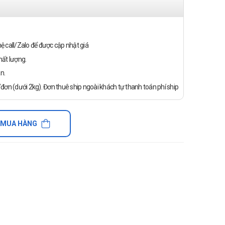
n hệ call/Zalo để được cập nhật giá
ất lượng.
n.
ơn (dưới 2kg). Đơn thuê ship ngoài khách tự thanh toán phí ship
 MUA HÀNG