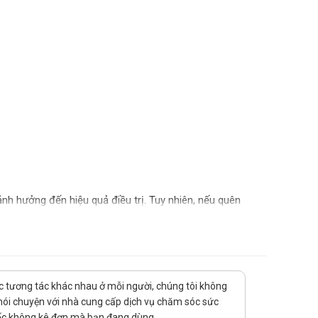
ảnh hưởng đến hiệu quả điều trị. Tuy nhiên, nếu quên
thời gian dùng liều tiếp theo thì bỏ qua liều đã quên và
 tránh ảnh hưởng tới tác dụng của sản phẩm.
y ngộ độc. Vì thế cần thận trọng khi dùng thuốc, chú
uốc tương tác khác nhau ở mỗi người, chúng tôi không
ạ nào cần báo ngay cho bác sĩ điều trị đồng thời đưa
 nói chuyện với nhà cung cấp dịch vụ chăm sóc sức
thuốc không kê đơn mà bạn đang dùng.