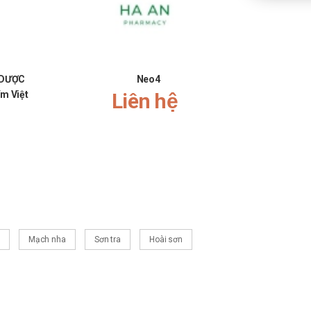
 DƯỢC
Neo4
Trà
m Việt
Liên hệ
Mạch nha
Sơn tra
Hoài sơn