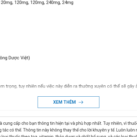
120mg, 120mg, 120mg, 240mg, 24mg
ông Dược Việt)
m trọng, tuy nhiên nếu việc này diễn ra thường xuyên có thể sẽ gây 
ư thời gian quên liều chưa lâu, còn nếu như quên quá lâu hoặc gần tới 
n có thể tạo nhắc nhở, báo thức nhắc uống thuốc bằng điện thoại để
XEM THÊM
hể gây ra các tác dụng phụ không mong muốn, nghiêm trọng có thể gâ
là cung cấp cho bạn thông tin hiện tại và phù hợp nhất. Tuy nhiên, vì th
cần theo dõi phản ứng của người dùng, nếu thấy có bất cứ phản ứng l
tác có thể. Thông tin này không thay thế cho lời khuyên y tế. Luôn luôn
cứu kịp thời.
ác loại thuốc theo toa, vitamin, thảo dược và chất bổ sung, và các loại 