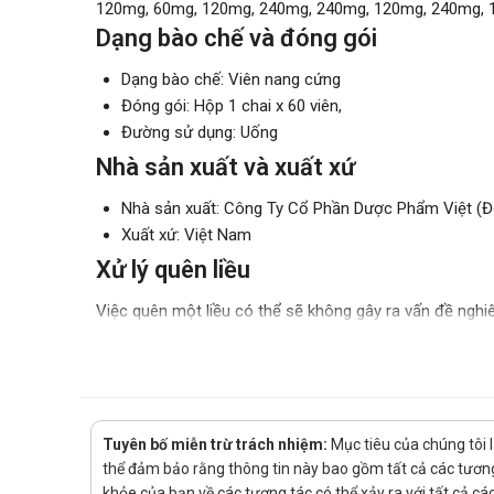
120mg, 60mg, 120mg, 240mg, 240mg, 120mg, 240mg, 
Dạng bào chế và đóng gói
Dạng bào chế: Viên nang cứng
Đóng gói: Hộp 1 chai x 60 viên,
Đường sử dụng: Uống
Nhà sản xuất và xuất xứ
Nhà sản xuất: Công Ty Cổ Phần Dược Phẩm Việt (Đ
Xuất xứ: Việt Nam
Xử lý quên liều
Việc quên một liều có thể sẽ không gây ra vấn đề nghiê
liều xảy ra thì chỉ cần sử dụng ngay liều đã quên nếu nh
chỉ cần uống liều sắp đến. Và nếu như hay quên thì bạ
Xử lý quá quên liều
Dược phẩm đặc biệt là thuốc khi sử dụng quá liều có t
Tuyên bố miễn trừ trách nhiệm:
Mục tiêu của chúng tôi 
ý sử dụng đúng liều lượng được chỉ định. Khi quá liều 
thể đảm bảo rằng thông tin này bao gồm tất cả các tương 
người bệnh đi tới bệnh viện uy tín gần nhất để được sơ 
khỏe của bạn về các tương tác có thể xảy ra với tất cả c