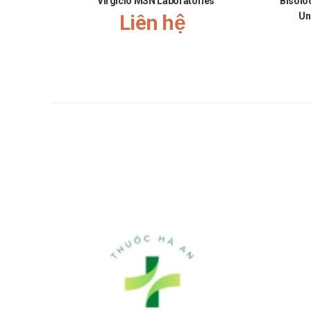
Virgiclo MSN Laboratories
Bisolo
Liên hệ
Un