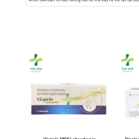
Ở đâu bán Bạch linh sâm đông dược v
Để có thể mua Bạch linh sâm đông dược việt chính hãn
Cách 1: Mua trực tiếp tại cửa hàng
Cách 2: Đặt hàng tại website: thuochaan.com
Cách 3: Đặt hàng qua hotline: Call/zalo ######.
Sự yêu mến và tin tưởng của khách hàng và các đối tác
vẻ và hạnh phúc!