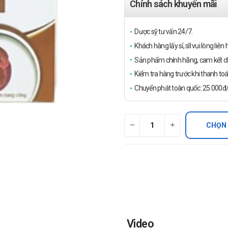
Chính sách khuyến mãi
Dược sỹ tư vấn 24/7.
Khách hàng lấy sỉ, sll vui lòng liê
Sản phẩm chính hãng, cam kết ch
Kiểm tra hàng trước khi thanh toá
Chuyển phát toàn quốc: 25.000đ/đ
CHỌN
Video