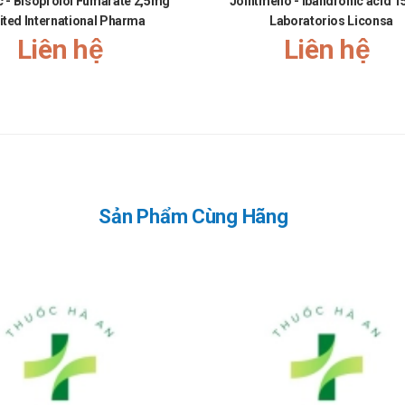
c - Bisoprolol Fumarate 2,5mg
Jointmeno - Ibandronic acid 
ited International Pharma
Laboratorios Liconsa
Liên hệ
Liên hệ
Sản Phẩm Cùng Hãng