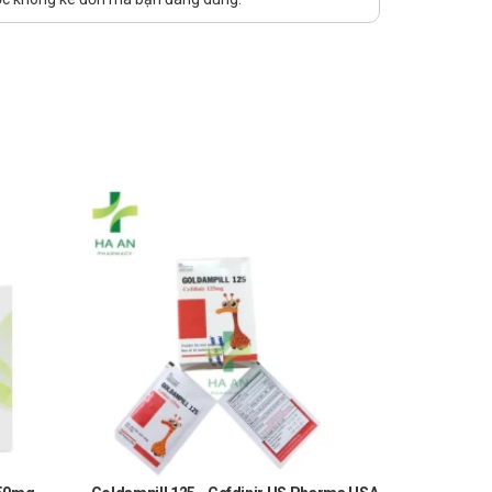
c Hà An. Nhà thuốc Hà An chúc bạn luôn mạnh khỏe, vui