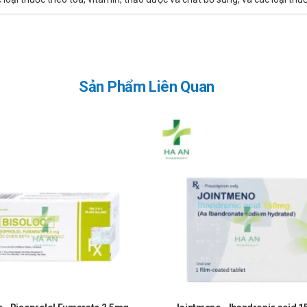
iệt chính hãng, uy tín?
g, bạn có thể mua tại Nhà thuốc Hà An theo 3 cách như sau:
Sản Phẩm Liên Quan
 luôn là niềm tự hào và là sự thành công lớn nhất đối với Nhà thuố