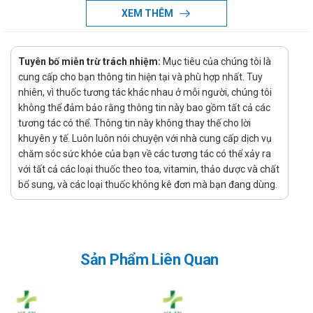
Đóng gói: Hộp 1 lọ x 60 ml
XEM THÊM
Đường sử dụng: Uống
Nhà sản xuất và xuất xứ
Tuyên bố miễn trừ trách nhiệm:
Mục tiêu của chúng tôi là
Nhà sản xuất: Cơ sở sản xuất thuốc Y học cổ truyền Bảo
cung cấp cho bạn thông tin hiện tại và phù hợp nhất. Tuy
Phương
nhiên, vì thuốc tương tác khác nhau ở mỗi người, chúng tôi
Xuất xứ: Việt Nam
không thể đảm bảo rằng thông tin này bao gồm tất cả các
Xử lý quên liều
tương tác có thể. Thông tin này không thay thế cho lời
khuyên y tế. Luôn luôn nói chuyện với nhà cung cấp dịch vụ
Việc quên một liều có thể sẽ không gây ra vấn đề nghiêm
chăm sóc sức khỏe của bạn về các tương tác có thể xảy ra
trọng, tuy nhiên nếu việc này diễn ra thường xuyên có thể sẽ
với tất cả các loại thuốc theo toa, vitamin, thảo dược và chất
gây ảnh hưởng đến hiệu quả điều trị. Tuy nhiên, nếu quên liều
bổ sung, và các loại thuốc không kê đơn mà bạn đang dùng.
xảy ra thì chỉ cần sử dụng ngay liều đã quên nếu như thời gian
quên liều chưa lâu, còn nếu như quên quá lâu hoặc gần tới
thời gian dùng liều tiếp theo thì bỏ qua liều đã quên và chỉ cần
uống liều sắp đến. Và nếu như hay quên thì bạn có thể tạo
Sản Phẩm Liên Quan
nhắc nhở, báo thức nhắc uống thuốc bằng điện thoại để tránh
ảnh hưởng tới tác dụng của sản phẩm.
Xử lý quá quên liều