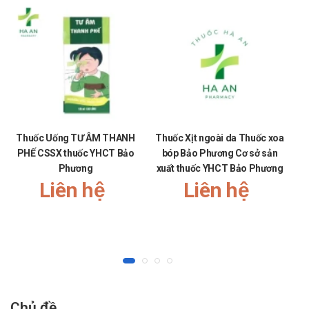
hạnh phúc!
Thuốc Uống TƯ ÂM THANH
Thuốc Xịt ngoài da Thuốc xoa
PHẾ CSSX thuốc YHCT Bảo
bóp Bảo Phương Cơ sở sản
Phương
xuất thuốc YHCT Bảo Phương
T
Liên hệ
Liên hệ
Chủ đề