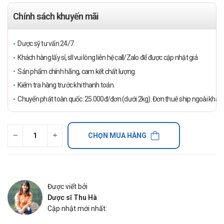
Chính sách khuyến mãi
Dược sỹ tư vấn 24/7.
Khách hàng lấy sỉ, sll vui lòng liên hệ call/Zalo để được cập nhật giá
Sản phẩm chính hãng, cam kết chất lượng.
Kiểm tra hàng trước khi thanh toán.
Chuyển phát toàn quốc: 25.000đ/đơn (dưới 2kg). Đơn thuê ship ngoài khách
CHỌN MUA HÀNG
Được viết bởi
Dược sĩ Thu Hà
Cập nhật mới nhất: