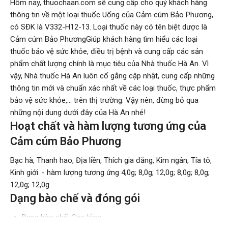
Hôm nay, thuochaan.com sẽ cung cấp cho quý khách hàng
thông tin về một loại thuốc Uống của Cảm cúm Bảo Phương,
có SĐK là V332-H12-13. Loại thuốc này có tên biệt dược là
Cảm cúm Bảo PhươngGiúp khách hàng tìm hiểu các loại
thuốc bảo vệ sức khỏe, điều trị bệnh và cung cấp các sản
phẩm chất lượng chính là mục tiêu của Nhà thuốc Hà An. Vì
vậy, Nhà thuốc Hà An luôn cố gắng cập nhật, cung cấp những
thông tin mới và chuẩn xác nhất về các loại thuốc, thực phẩm
bảo vệ sức khỏe,... trên thị trường. Vậy nên, đừng bỏ qua
những nội dung dưới đây của Hà An nhé!
Hoạt chất và hàm lượng tương ứng của
Cảm cúm Bảo Phương
Bạc hà, Thanh hao, Địa liền, Thích gia đằng, Kim ngân, Tía tô,
Kinh giới. - hàm lượng tương ứng 4,0g; 8,0g; 12,0g; 8,0g; 8,0g;
12,0g; 12,0g.
Dạng bào chế và đóng gói
Dạng bào chế: Cao lỏng