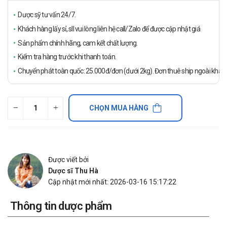
Dược sỹ tư vấn 24/7.
Khách hàng lấy sỉ, sll vui lòng liên hệ call/Zalo để được cập nhật giá
Sản phẩm chính hãng, cam kết chất lượng.
Kiểm tra hàng trước khi thanh toán.
Chuyển phát toàn quốc: 25.000đ/đơn (dưới 2kg). Đơn thuê ship ngoài khách
CHỌN MUA HÀNG
Được viết bởi
Dược sĩ Thu Hà
Cập nhật mới nhất: 2026-03-16 15:17:22
Thông tin dược phẩm