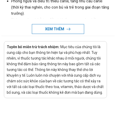
Phòng ngừa và điều trị thiếu canxi, tăng nhu cầu canxi
(thời kỳ thai nghén, cho con bú và trẻ trong giai đoạn tăng
trưởng).
Phòng ngừa và hỗ trợ điều trị loãng xương do nhiều
nguyên nhân khác nhau: Người lớn tuổi hoặc mãn kinh,
XEM THÊM
người điều trị bằng corticoid, cắt dạ dày, người trong giai
đoạn phục hồi vận động sau một thời gian bị bất động kéo
dài.
Tuyên bố miễn trừ trách nhiệm:
Mục tiêu của chúng tôi là
Phòng ngừa và hỗ trợ điều trị còi xương và nhuyễn xương.
cung cấp cho bạn thông tin hiện tại và phù hợp nhất. Tuy
Phòng ngừa và hỗ trợ điều trị tình trạng được gọi là “tạng
nhiên, vì thuốc tương tác khác nhau ở mỗi người, chúng tôi
ưa co giật” (bệnh tetanie mạn tính).
không thể đảm bảo rằng thông tin này bao gồm tất cả các
Phòng ngừa tình trạng giảm sự khoáng hóa xương ở giai
tương tác có thể. Thông tin này không thay thế cho lời
khuyên y tế. Luôn luôn nói chuyện với nhà cung cấp dịch vụ
đoạn tiền và hậu mạn kinh.
chăm sóc sức khỏe của bạn về các tương tác có thể xảy ra
Chống chỉ định
với tất cả các loại thuốc theo toa, vitamin, thảo dược và chất
bổ sung, và các loại thuốc không kê đơn mà bạn đang dùng.
Quá mẫn hay có tiền sử dị ứng với một trong các thành
phần của thuốc.
Tăng canxi huyết, tăng canxi niệu, sỏi thận, giảm
phosphate máu, vôi hóa mô.