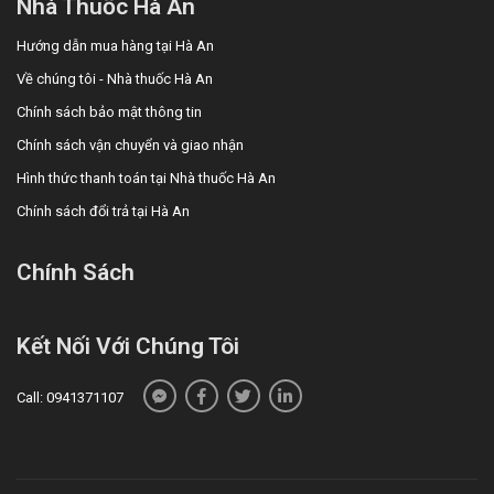
Nhà Thuốc Hà An
Sự yêu mến và tin tưởng của khách hàng và các đối tác luôn là
Hướng dẫn mua hàng tại Hà An
niềm tự hào và là sự thành công lớn nhất đối với Nhà thuốc Hà An.
Về chúng tôi - Nhà thuốc Hà An
Nhà thuốc Hà An chúc bạn luôn mạnh khỏe, vui vẻ và hạnh phúc!
Chính sách bảo mật thông tin
Chính sách vận chuyển và giao nhận
Hình thức thanh toán tại Nhà thuốc Hà An
Chính sách đổi trả tại Hà An
Chính Sách
Kết Nối Với Chúng Tôi
Call: 0941371107