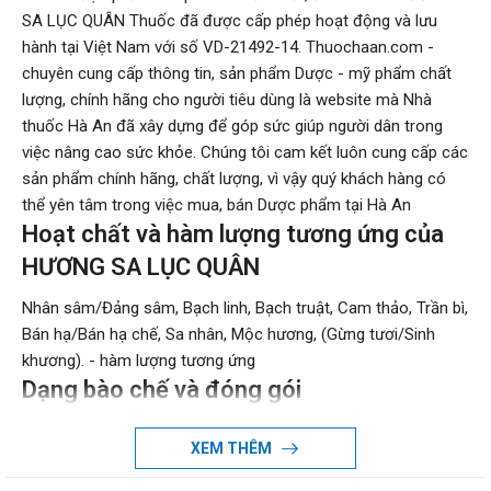
SA LỤC QUÂN Thuốc đã được cấp phép hoạt động và lưu
hành tại Việt Nam với số VD-21492-14. Thuochaan.com -
chuyên cung cấp thông tin, sản phẩm Dược - mỹ phẩm chất
lượng, chính hãng cho người tiêu dùng là website mà Nhà
thuốc Hà An đã xây dựng để góp sức giúp người dân trong
việc nâng cao sức khỏe. Chúng tôi cam kết luôn cung cấp các
sản phẩm chính hãng, chất lượng, vì vậy quý khách hàng có
thể yên tâm trong việc mua, bán Dược phẩm tại Hà An
Hoạt chất và hàm lượng tương ứng của
HƯƠNG SA LỤC QUÂN
Nhân sâm/Đảng sâm, Bạch linh, Bạch truật, Cam thảo, Trần bì,
Bán hạ/Bán hạ chế, Sa nhân, Mộc hương, (Gừng tươi/Sinh
khương). - hàm lượng tương ứng
Dạng bào chế và đóng gói
Dạng bào chế: Viên
XEM THÊM
Đóng gói: Hộp 10 vỉ x 10 viên
Đường sử dụng: Uống