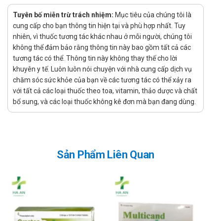
Nhà sản xuất và xuất xứ
Tuyên bố miễn trừ trách nhiệm:
Mục tiêu của chúng tôi là
cung cấp cho bạn thông tin hiện tại và phù hợp nhất. Tuy
Nhà sản xuất: Công ty TNHH Dược phẩm Fitopharma
nhiên, vì thuốc tương tác khác nhau ở mỗi người, chúng tôi
Xuất xứ: Việt Nam
không thể đảm bảo rằng thông tin này bao gồm tất cả các
Xử lý quên liều
tương tác có thể. Thông tin này không thay thế cho lời
khuyên y tế. Luôn luôn nói chuyện với nhà cung cấp dịch vụ
Việc quên một liều có thể sẽ không gây ra vấn đề nghiêm
chăm sóc sức khỏe của bạn về các tương tác có thể xảy ra
trọng, tuy nhiên nếu việc này diễn ra thường xuyên có thể sẽ
với tất cả các loại thuốc theo toa, vitamin, thảo dược và chất
gây ảnh hưởng đến hiệu quả điều trị. Tuy nhiên, nếu quên liều
bổ sung, và các loại thuốc không kê đơn mà bạn đang dùng.
xảy ra thì chỉ cần sử dụng ngay liều đã quên nếu như thời gian
quên liều chưa lâu, còn nếu như quên quá lâu hoặc gần tới
thời gian dùng liều tiếp theo thì bỏ qua liều đã quên và chỉ cần
uống liều sắp đến. Và nếu như hay quên thì bạn có thể tạo
Sản Phẩm Liên Quan
nhắc nhở, báo thức nhắc uống thuốc bằng điện thoại để tránh
ảnh hưởng tới tác dụng của sản phẩm.
Xử lý quá quên liều
Dược phẩm đặc biệt là thuốc khi sử dụng quá liều có thể gây
ra các tác dụng phụ không mong muốn, nghiêm trọng có thể