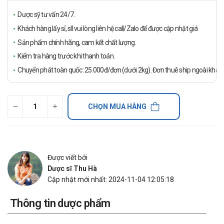
Dược sỹ tư vấn 24/7.
Khách hàng lấy sỉ, sll vui lòng liên hệ call/Zalo để được cập nhật giá
Sản phẩm chính hãng, cam kết chất lượng.
Kiểm tra hàng trước khi thanh toán.
Chuyển phát toàn quốc: 25.000đ/đơn (dưới 2kg). Đơn thuê ship ngoài khách
CHỌN MUA HÀNG
Được viết bởi
Dược sĩ Thu Hà
Cập nhật mới nhất: 2024-11-04 12:05:18
Thông tin dược phẩm