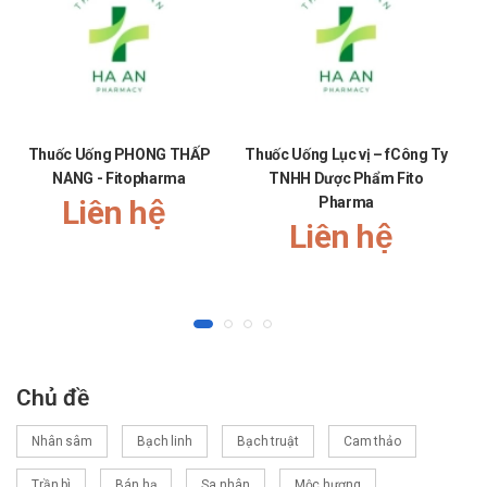
Thuốc Uống PHONG THẤP
Thuốc Uống Lục vị – fCông Ty
T
NANG - Fitopharma
TNHH Dược Phẩm Fito
Liên hệ
Pharma
Liên hệ
Chủ đề
Nhân sâm
Bạch linh
Bạch truật
Cam thảo
Trần bì
Bán hạ
Sa nhân
Mộc hương