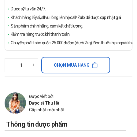
Dược sỹ tư vấn 24/7.
Khách hàng lấy sỉ, sll vui lòng liên hệ call/Zalo để được cập nhật giá
Sản phẩm chính hãng, cam kết chất lượng.
Kiểm tra hàng trước khi thanh toán.
Chuyển phát toàn quốc: 25.000đ/đơn (dưới 2kg). Đơn thuê ship ngoài khách
CHỌN MUA HÀNG
Được viết bởi
Dược sĩ Thu Hà
Cập nhật mới nhất:
Thông tin dược phẩm