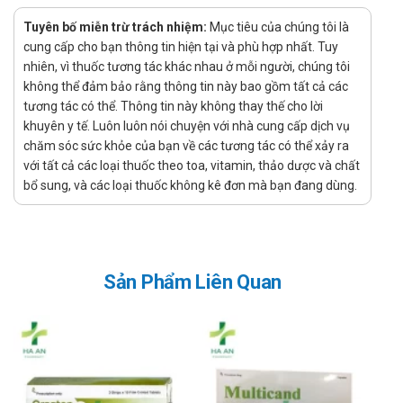
Nhà sản xuất và xuất xứ
Tuyên bố miễn trừ trách nhiệm:
Mục tiêu của chúng tôi là
Nhà sản xuất: Công ty cổ phần dược phẩm Đạt Vi Phú
cung cấp cho bạn thông tin hiện tại và phù hợp nhất. Tuy
Xuất xứ: Việt Nam
nhiên, vì thuốc tương tác khác nhau ở mỗi người, chúng tôi
Xử lý quên liều
không thể đảm bảo rằng thông tin này bao gồm tất cả các
tương tác có thể. Thông tin này không thay thế cho lời
Việc quên một liều có thể sẽ không gây ra vấn đề nghiêm
khuyên y tế. Luôn luôn nói chuyện với nhà cung cấp dịch vụ
trọng, tuy nhiên nếu việc này diễn ra thường xuyên có thể sẽ
chăm sóc sức khỏe của bạn về các tương tác có thể xảy ra
gây ảnh hưởng đến hiệu quả điều trị. Tuy nhiên, nếu quên liều
với tất cả các loại thuốc theo toa, vitamin, thảo dược và chất
xảy ra thì chỉ cần sử dụng ngay liều đã quên nếu như thời gian
bổ sung, và các loại thuốc không kê đơn mà bạn đang dùng.
quên liều chưa lâu, còn nếu như quên quá lâu hoặc gần tới
thời gian dùng liều tiếp theo thì bỏ qua liều đã quên và chỉ cần
uống liều sắp đến. Và nếu như hay quên thì bạn có thể tạo
nhắc nhở, báo thức nhắc uống thuốc bằng điện thoại để tránh
Sản Phẩm Liên Quan
ảnh hưởng tới tác dụng của sản phẩm.
Xử lý quá quên liều
Dược phẩm đặc biệt là thuốc khi sử dụng quá liều có thể gây
ra các tác dụng phụ không mong muốn, nghiêm trọng có thể
gây ngộ độc. Vì thế cần thận trọng khi dùng thuốc, chú ý sử