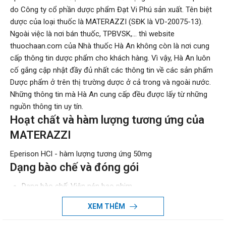
do Công ty cổ phần dược phẩm Đạt Vi Phú sản xuất. Tên biệt
dược của loại thuốc là MATERAZZI (SĐK là VD-20075-13).
Ngoài việc là nơi bán thuốc, TPBVSK,... thì website
thuochaan.com của Nhà thuốc Hà An không còn là nơi cung
cấp thông tin dược phẩm cho khách hàng. Vì vậy, Hà An luôn
cố gắng cập nhật đầy đủ nhất các thông tin về các sản phẩm
Dược phẩm ở trên thị trường dược ở cả trong và ngoài nước.
Những thông tin mà Hà An cung cấp đều được lấy từ những
nguồn thông tin uy tín.
Hoạt chất và hàm lượng tương ứng của
MATERAZZI
Eperison HCl - hàm lượng tương ứng 50mg
Dạng bào chế và đóng gói
Dạng bào chế: Viên nén bao phim
Đóng gói: Hộp/10 vỉ x 10 viên
XEM THÊM
Đường sử dụng: Uống