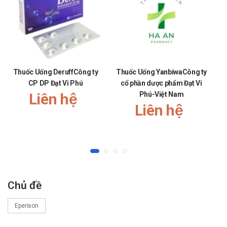
Thuốc Uống DeruffCông ty
Thuốc Uống YanbiwaCông ty
T
CP DP Đạt Vi Phú
cổ phần dược phẩm Đạt Vi
cổ
Liên hệ
Phú-Việt Nam
Liên hệ
Chủ đề
Eperison