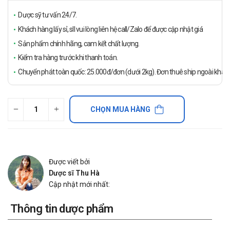
Dược sỹ tư vấn 24/7.
Khách hàng lấy sỉ, sll vui lòng liên hệ call/Zalo để được cập nhật giá
Sản phẩm chính hãng, cam kết chất lượng.
Kiểm tra hàng trước khi thanh toán.
Chuyển phát toàn quốc: 25.000đ/đơn (dưới 2kg). Đơn thuê ship ngoài khách
CHỌN MUA HÀNG
Được viết bởi
Dược sĩ Thu Hà
Cập nhật mới nhất:
Thông tin dược phẩm