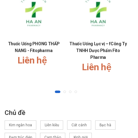
Thuốc Uống PHONG THẤP
Thuốc Uống Lục vị – fCông Ty
T
NANG - Fitopharma
TNHH Dược Phẩm Fito
Liên hệ
Pharma
Liên hệ
Chủ đề
Kim ngân hoa
Liên kiều
Cát cánh
Bạc hà
Đạm trúc diệp
Cam thảo
Kinh giới