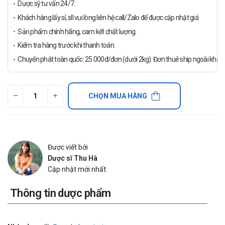
Dược sỹ tư vấn 24/7.
Khách hàng lấy sỉ, sll vui lòng liên hệ call/Zalo để được cập nhật giá
Sản phẩm chính hãng, cam kết chất lượng.
Kiểm tra hàng trước khi thanh toán.
Chuyển phát toàn quốc: 25.000đ/đơn (dưới 2kg). Đơn thuê ship ngoài khách
CHỌN MUA HÀNG
Được viết bởi
Dược sĩ Thu Hà
Cập nhật mới nhất:
Thông tin dược phẩm