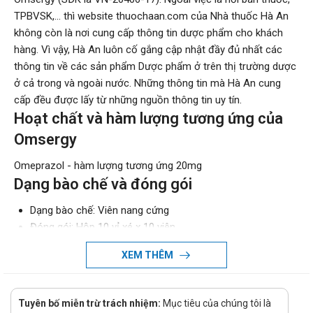
TPBVSK,... thì website thuochaan.com của Nhà thuốc Hà An
không còn là nơi cung cấp thông tin dược phẩm cho khách
hàng. Vì vậy, Hà An luôn cố gắng cập nhật đầy đủ nhất các
thông tin về các sản phẩm Dược phẩm ở trên thị trường dược
ở cả trong và ngoài nước. Những thông tin mà Hà An cung
cấp đều được lấy từ những nguồn thông tin uy tín.
Hoạt chất và hàm lượng tương ứng của
Omsergy
Omeprazol - hàm lượng tương ứng 20mg
Dạng bào chế và đóng gói
Dạng bào chế: Viên nang cứng
Đóng gói: Hộp 10 vỉ xé x 10 viên
Đường sử dụng: Uống
XEM THÊM
Nhà sản xuất và xuất xứ
Nhà sản xuất: Saga Laboratories
Tuyên bố miễn trừ trách nhiệm:
Mục tiêu của chúng tôi là
Xuất xứ: ???n Độ