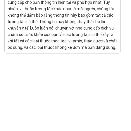
cung cấp cho bạn thông tin hiện tại và phù hợp nhất. Tuy
Xử lý quên liều
nhiên, vì thuốc tương tác khác nhau ở mỗi người, chúng tôi
không thể đảm bảo rằng thông tin này bao gồm tất cả các
Việc quên một liều có thể sẽ không gây ra vấn đề nghiêm
tương tác có thể. Thông tin này không thay thế cho lời
trọng, tuy nhiên nếu việc này diễn ra thường xuyên có thể sẽ
khuyên y tế. Luôn luôn nói chuyện với nhà cung cấp dịch vụ
gây ảnh hưởng đến hiệu quả điều trị. Tuy nhiên, nếu quên liều
chăm sóc sức khỏe của bạn về các tương tác có thể xảy ra
xảy ra thì chỉ cần sử dụng ngay liều đã quên nếu như thời gian
với tất cả các loại thuốc theo toa, vitamin, thảo dược và chất
quên liều chưa lâu, còn nếu như quên quá lâu hoặc gần tới
bổ sung, và các loại thuốc không kê đơn mà bạn đang dùng.
thời gian dùng liều tiếp theo thì bỏ qua liều đã quên và chỉ cần
uống liều sắp đến. Và nếu như hay quên thì bạn có thể tạo
nhắc nhở, báo thức nhắc uống thuốc bằng điện thoại để tránh
ảnh hưởng tới tác dụng của sản phẩm.
Xử lý quá quên liều
Dược phẩm đặc biệt là thuốc khi sử dụng quá liều có thể gây
ra các tác dụng phụ không mong muốn, nghiêm trọng có thể
gây ngộ độc. Vì thế cần thận trọng khi dùng thuốc, chú ý sử
dụng đúng liều lượng được chỉ định. Khi quá liều cần theo dõi
phản ứng của người dùng, nếu thấy có bất cứ phản ứng lạ nào
cần báo ngay cho bác sĩ điều trị đồng thời đưa người bệnh đi