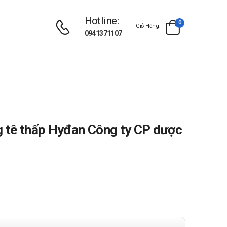
Hotline:
0
Giỏ Hàng:
0941371107
 tê thấp Hyđan Công ty CP dược