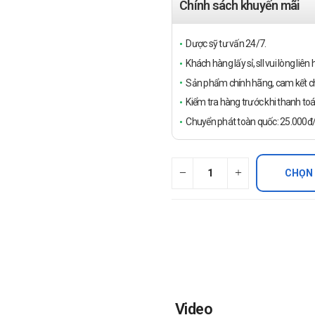
Chính sách khuyến mãi
Dược sỹ tư vấn 24/7.
Khách hàng lấy sỉ, sll vui lòng liê
Sản phẩm chính hãng, cam kết ch
Kiểm tra hàng trước khi thanh toá
Chuyển phát toàn quốc: 25.000đ/đ
CHỌN
Video