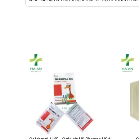
Để có thể mua Phong tê thấp Hyđan chính hãng, bạn c
Cách 1: Mua trực tiếp tại cửa hàng
Cách 2: Đặt hàng tại website: thuochaan.com
Cách 3: Đặt hàng qua hotline: Call/zalo ######.
Sự yêu mến và tin tưởng của khách hàng và các đối tác
vẻ và hạnh phúc!