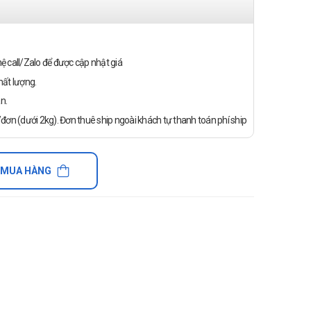
n hệ call/Zalo để được cập nhật giá
ất lượng.
n.
ơn (dưới 2kg). Đơn thuê ship ngoài khách tự thanh toán phí ship
 MUA HÀNG