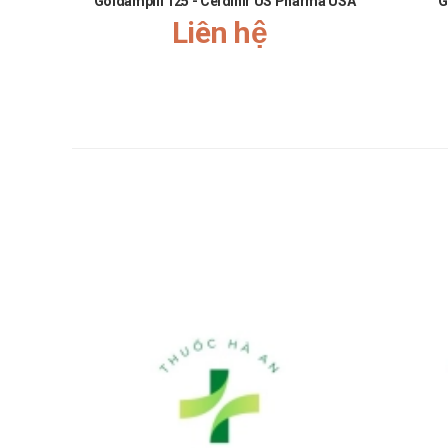
Goldampill 125 - Cefdinir US Pharma USA
G
Liên hệ