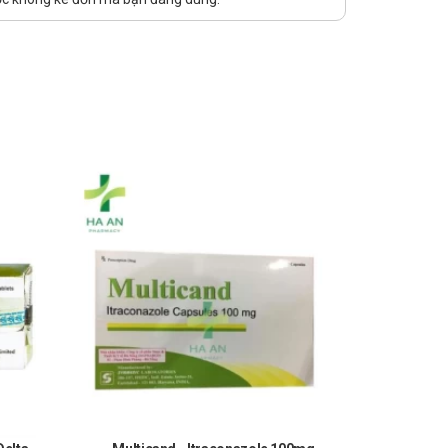
c Hà An. Nhà thuốc Hà An chúc bạn luôn mạnh khỏe, vui