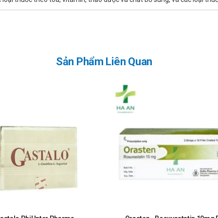
ó thể mua tại Nhà thuốc Hà An theo 3 cách như sau:
Sản Phẩm Liên Quan
 luôn là niềm tự hào và là sự thành công lớn nhất đối với Nhà thuố