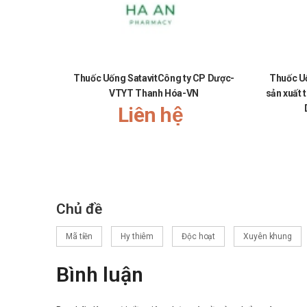
Thuốc Uống SatavitCông ty CP Dược-
Thuốc U
VTYT Thanh Hóa-VN
sản xuất 
Liên hệ
Chủ đề
Mã tiền
Hy thiêm
Độc hoạt
Xuyên khung
Bình luận