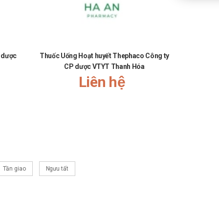
 dược
Thuốc Uống Hoạt huyết Thephaco Công ty
Thuốc U
CP dược VTYT Thanh Hóa
Liên hệ
Tần giao
Ngưu tất