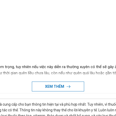
m trọng, tuy nhiên nếu việc này diễn ra thường xuyên có thể sẽ gây 
ư thời gian quên liều chưa lâu, còn nếu như quên quá lâu hoặc gần tới 
n có thể tạo nhắc nhở, báo thức nhắc uống thuốc bằng điện thoại để
XEM THÊM
hể gây ra các tác dụng phụ không mong muốn, nghiêm trọng có thể gâ
cần theo dõi phản ứng của người dùng, nếu thấy có bất cứ phản ứng l
là cung cấp cho bạn thông tin hiện tại và phù hợp nhất. Tuy nhiên, vì th
cứu kịp thời.
tác có thể. Thông tin này không thay thế cho lời khuyên y tế. Luôn luôn
 hãng, uy tín?
ác loại thuốc theo toa, vitamin, thảo dược và chất bổ sung, và các loại 