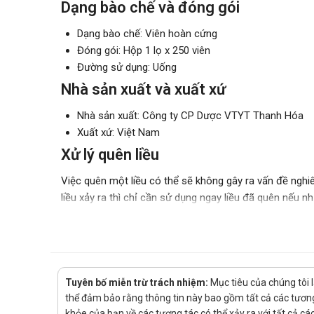
Dạng bào chế và đóng gói
Dạng bào chế: Viên hoàn cứng
Đóng gói: Hộp 1 lọ x 250 viên
Đường sử dụng: Uống
Nhà sản xuất và xuất xứ
Nhà sản xuất: Công ty CP Dược VTYT Thanh Hóa
Xuất xứ: Việt Nam
Xử lý quên liều
Việc quên một liều có thể sẽ không gây ra vấn đề nghiê
liều xảy ra thì chỉ cần sử dụng ngay liều đã quên nếu nh
chỉ cần uống liều sắp đến. Và nếu như hay quên thì bạ
Xử lý quá quên liều
Dược phẩm đặc biệt là thuốc khi sử dụng quá liều có t
ý sử dụng đúng liều lượng được chỉ định. Khi quá liều 
Tuyên bố miễn trừ trách nhiệm:
Mục tiêu của chúng tôi 
người bệnh đi tới bệnh viện uy tín gần nhất để được sơ 
thể đảm bảo rằng thông tin này bao gồm tất cả các tương 
Ở đâu bán Phong tê thấp Hyđan chính
khỏe của bạn về các tương tác có thể xảy ra với tất cả c