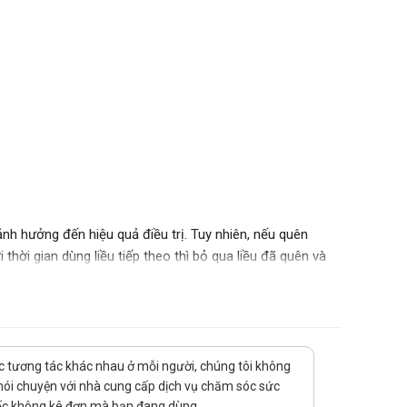
ảnh hưởng đến hiệu quả điều trị. Tuy nhiên, nếu quên
thời gian dùng liều tiếp theo thì bỏ qua liều đã quên và
 tránh ảnh hưởng tới tác dụng của sản phẩm.
y ngộ độc. Vì thế cần thận trọng khi dùng thuốc, chú
ạ nào cần báo ngay cho bác sĩ điều trị đồng thời đưa
uốc tương tác khác nhau ở mỗi người, chúng tôi không
 nói chuyện với nhà cung cấp dịch vụ chăm sóc sức
thuốc không kê đơn mà bạn đang dùng.