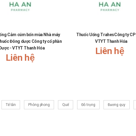
ống Cảm cúm bốn mùa Nhà máy
Thuốc Uống TrahesCông ty CP
thuốc Đông dược Công ty cổ phần
VTYT Thanh Hóa
Dược - VTYT Thanh Hóa
Liên hệ
Liên hệ
Tế tân
Phòng phong
Quế
Đỗ trọng
Đương quy