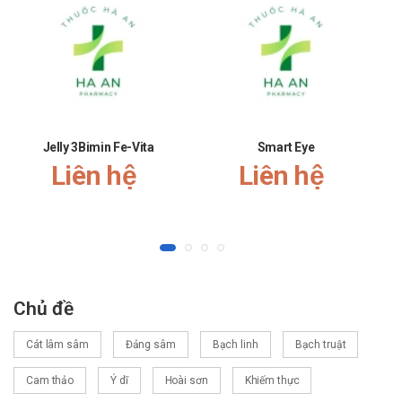
Sự yêu mến và tin tưởng của khách hàng và các đối tác luôn
là niềm tự hào và là sự thành công lớn nhất đối với Nhà thuốc
Hà An. Nhà thuốc Hà An chúc bạn luôn mạnh khỏe, vui vẻ và
hạnh phúc!
Jelly 3Bimin Fe-Vita
Smart Eye
Liên hệ
Liên hệ
Chủ đề
Cát lâm sâm
Đảng sâm
Bạch linh
Bạch truật
Cam thảo
Ý dĩ
Hoài sơn
Khiếm thực