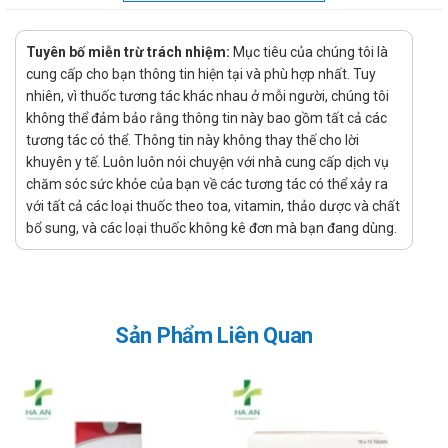
Dạng bào chế và đóng gói
Tuyên bố miễn trừ trách nhiệm:
Mục tiêu của chúng tôi là
Dạng bào chế: Viên nang cứng
cung cấp cho bạn thông tin hiện tại và phù hợp nhất. Tuy
Đóng gói: Hộp 3 vỉ x 10 viên
nhiên, vì thuốc tương tác khác nhau ở mỗi người, chúng tôi
Đường sử dụng: Uống
không thể đảm bảo rằng thông tin này bao gồm tất cả các
Nhà sản xuất và xuất xứ
tương tác có thể. Thông tin này không thay thế cho lời
khuyên y tế. Luôn luôn nói chuyện với nhà cung cấp dịch vụ
Nhà sản xuất: Công ty CP Dược Quốc tế Tùng Lộc
chăm sóc sức khỏe của bạn về các tương tác có thể xảy ra
Xuất xứ: Việt Nam
với tất cả các loại thuốc theo toa, vitamin, thảo dược và chất
bổ sung, và các loại thuốc không kê đơn mà bạn đang dùng.
Xử lý quên liều
Việc quên một liều có thể sẽ không gây ra vấn đề nghiêm
trọng, tuy nhiên nếu việc này diễn ra thường xuyên có thể sẽ
gây ảnh hưởng đến hiệu quả điều trị. Tuy nhiên, nếu quên liều
Sản Phẩm Liên Quan
xảy ra thì chỉ cần sử dụng ngay liều đã quên nếu như thời gian
quên liều chưa lâu, còn nếu như quên quá lâu hoặc gần tới
thời gian dùng liều tiếp theo thì bỏ qua liều đã quên và chỉ cần
uống liều sắp đến. Và nếu như hay quên thì bạn có thể tạo
nhắc nhở, báo thức nhắc uống thuốc bằng điện thoại để tránh