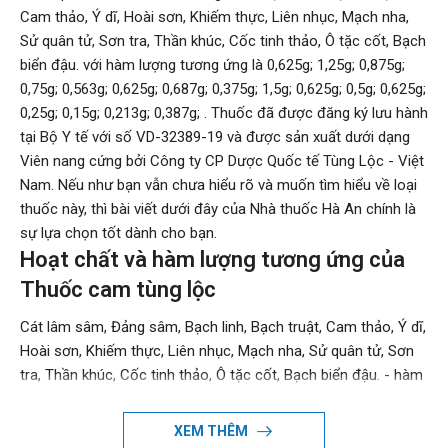
Cam thảo, Ý dĩ, Hoài sơn, Khiếm thực, Liên nhục, Mạch nha,
Sử quân tử, Sơn tra, Thần khúc, Cốc tinh thảo, Ô tặc cốt, Bạch
biển đậu. với hàm lượng tương ứng là 0,625g; 1,25g; 0,875g;
0,75g; 0,563g; 0,625g; 0,687g; 0,375g; 1,5g; 0,625g; 0,5g; 0,625g;
0,25g; 0,15g; 0,213g; 0,387g; . Thuốc đã được đăng ký lưu hành
tại Bộ Y tế với số VD-32389-19 và được sản xuất dưới dạng
Viên nang cứng bởi Công ty CP Dược Quốc tế Tùng Lộc - Việt
Nam. Nếu như bạn vẫn chưa hiểu rõ và muốn tìm hiểu về loại
thuốc này, thì bài viết dưới đây của Nhà thuốc Hà An chính là
sự lựa chọn tốt dành cho bạn.
Hoạt chất và hàm lượng tương ứng của
Thuốc cam tùng lộc
Cát lâm sâm, Đảng sâm, Bạch linh, Bạch truật, Cam thảo, Ý dĩ,
Hoài sơn, Khiếm thực, Liên nhục, Mạch nha, Sử quân tử, Sơn
tra, Thần khúc, Cốc tinh thảo, Ô tặc cốt, Bạch biển đậu. - hàm
lượng tương ứng 0,625g; 1,25g; 0,875g; 0,75g; 0,563g; 0,625g;
0,687g; 0,375g; 1,5g; 0,625g; 0,5g; 0,625g; 0,25g; 0,15g; 0,213g;
XEM THÊM
0,387g;