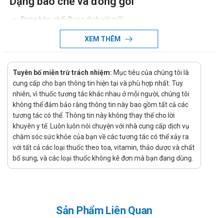
Dạng bào chế và đóng gói
Dạng bào chế: Dung dịch xịt mũi
Đóng gói: Hộp/1 chai 20ml
XEM THÊM
Đường sử dụng: Xịt Mũi
Nhà sản xuất và xuất xứ
Tuyên bố miễn trừ trách nhiệm:
Mục tiêu của chúng tôi là
Nhà sản xuất: Công ty cổ phần dược Nature Việt Nam
cung cấp cho bạn thông tin hiện tại và phù hợp nhất. Tuy
Xuất xứ: Việt Nam
nhiên, vì thuốc tương tác khác nhau ở mỗi người, chúng tôi
Xử lý quên liều
không thể đảm bảo rằng thông tin này bao gồm tất cả các
tương tác có thể. Thông tin này không thay thế cho lời
Việc quên một liều có thể sẽ không gây ra vấn đề nghiêm
khuyên y tế. Luôn luôn nói chuyện với nhà cung cấp dịch vụ
trọng, tuy nhiên nếu việc này diễn ra thường xuyên có thể sẽ
chăm sóc sức khỏe của bạn về các tương tác có thể xảy ra
gây ảnh hưởng đến hiệu quả điều trị. Tuy nhiên, nếu quên liều
với tất cả các loại thuốc theo toa, vitamin, thảo dược và chất
xảy ra thì chỉ cần sử dụng ngay liều đã quên nếu như thời gian
bổ sung, và các loại thuốc không kê đơn mà bạn đang dùng.
quên liều chưa lâu, còn nếu như quên quá lâu hoặc gần tới
thời gian dùng liều tiếp theo thì bỏ qua liều đã quên và chỉ cần
uống liều sắp đến. Và nếu như hay quên thì bạn có thể tạo
nhắc nhở, báo thức nhắc uống thuốc bằng điện thoại để tránh
Sản Phẩm Liên Quan
ảnh hưởng tới tác dụng của sản phẩm.