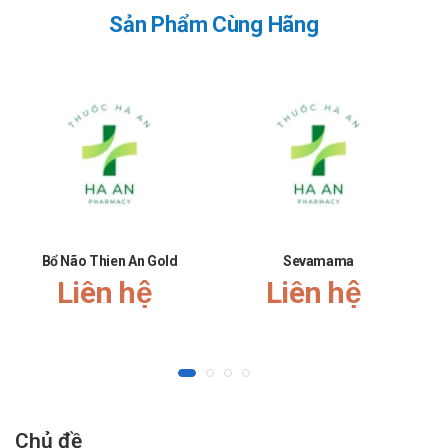
là niềm tự hào và là sự thành công lớn nhất đối với Nhà thuốc
Sản Phẩm Cùng Hãng
Hà An. Nhà thuốc Hà An chúc bạn luôn mạnh khỏe, vui vẻ và
hạnh phúc!
Bổ Não Thien An Gold
Sevamama
Liên hệ
Liên hệ
Chủ đề