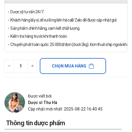
Dược sỹ tư vấn 24/7.
Khách hàng lấy sỉ, sll vui lòng liên hệ call/Zalo để được cập nhật giá
Sản phẩm chính hãng, cam kết chất lượng.
Kiểm tra hàng trước khi thanh toán.
Chuyển phát toàn quốc: 25.000đ/đơn (dưới 2kg). Đơn thuê ship ngoài khách
CHỌN MUA HÀNG
Được viết bởi
Dược sĩ Thu Hà
Cập nhật mới nhất: 2025-08-22 16:40:45
Thông tin dược phẩm