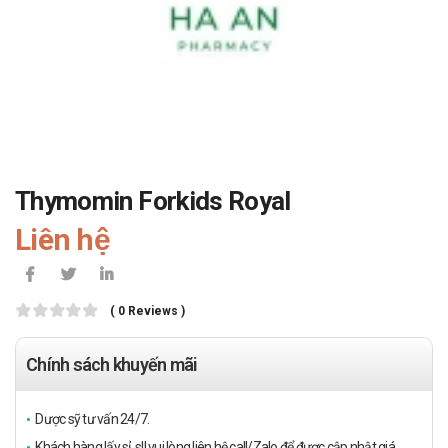
Thymomin Forkids Royal
Liên hệ
( 0 Reviews )
Chính sách khuyến mãi
Dược sỹ tư vấn 24/7.
Khách hàng lấy sỉ, sll vui lòng liên hệ call/Zalo để được cập nhật giá