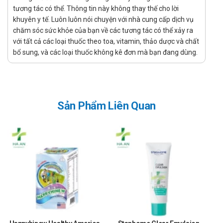
tương tác có thể. Thông tin này không thay thế cho lời
hãng, uy tín?
khuyên y tế. Luôn luôn nói chuyện với nhà cung cấp dịch vụ
Để có thể mua Thymomin Forkids Royal chính hãng, bạn có
chăm sóc sức khỏe của bạn về các tương tác có thể xảy ra
với tất cả các loại thuốc theo toa, vitamin, thảo dược và chất
thể mua tại Nhà thuốc Hà An theo 3 cách như sau:
bổ sung, và các loại thuốc không kê đơn mà bạn đang dùng.
Mua trực tiếp tại cửa hàng
Đặt hàng tại website: thuochaan.com
Đặt hàng qua hotline: Call/zalo hotline.
Sản Phẩm Liên Quan
Sự yêu mến và tin tưởng của khách hàng và các đối tác luôn là
niềm tự hào và là sự thành công lớn nhất đối với Nhà thuốc Hà An.
Nhà thuốc Hà An chúc bạn luôn mạnh khỏe, vui vẻ và hạnh phúc!