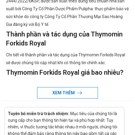
2444/2022/ĐKSP, được sản xuất theo đúng tiêu chuẩn nhà sản
xuất bởi Công Ty Cổ Phần Dược Phẩm Pulipha. thực phẩm bảo vệ
sức khỏe do công ty Công Ty Cổ Phần Thương Mại Sao Hoàng
Gia đăng ký với Bộ Y tế.
Thành phần và tác dụng của Thymomin
Forkids Royal
Chi tiết về thành phần và tác dụng của Thymomin Forkids Royal
sẽ được chúng tôi cập nhật khi có thông tin chính xác.
Thymomin Forkids Royal giá bao nhiêu?
Thymomin Forkids Royal giá bao nhiêu đang là vấn đề mà nhiều
người dùng quan tâm. Giá của Thymomin Forkids Royal có thể
XEM THÊM
thay đổi tùy thuộc vào thời điểm mua. Vì vậy, để biết giá cụ thể
của Thymomin Forkids Royal, quý khách hàng vui lòng liên hệ
Tuyên bố miễn trừ trách nhiệm:
Mục tiêu của chúng tôi là
hotline của công ty bằng cách Call/Zalo: hotline để được tư vấn
cung cấp cho bạn thông tin hiện tại và phù hợp nhất. Tuy
và hỗ trợ.
nhiên, vì thuốc tương tác khác nhau ở mỗi người, chúng tôi
Ở đâu bán Thymomin Forkids Royal chính
không thể đảm bảo rằng thông tin này bao gồm tất cả các