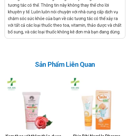
tương tác có thể. Thông tin này không thay thế cho lời
Để có thể mua Vistamin B6 chính hãng, bạn có thể mua tại
khuyên y tế. Luôn luôn nói chuyện với nhà cung cấp dịch vụ
Nhà thuốc Hà An theo 3 cách như sau:
chăm sóc sức khỏe của bạn về các tương tác có thể xảy ra
với tất cả các loại thuốc theo toa, vitamin, thảo dược và chất
Mua trực tiếp tại cửa hàng
bổ sung, và các loại thuốc không kê đơn mà bạn đang dùng.
Đặt hàng tại website: thuochaan.com
Đặt hàng qua hotline: Call/zalo hotline.
Sự yêu mến và tin tưởng của khách hàng và các đối tác luôn là
niềm tự hào và là sự thành công lớn nhất đối với Nhà thuốc Hà An.
Sản Phẩm Liên Quan
Nhà thuốc Hà An chúc bạn luôn mạnh khỏe, vui vẻ và hạnh phúc!