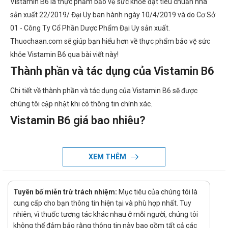
Vistamin B6 là thực phẩm bảo vệ sức khỏe đạt tiêu chuẩn nhà
sản xuất 22/2019/ Đại Uy ban hành ngày 10/4/2019 và do Cơ Sở
01 - Công Ty Cổ Phần Dược Phẩm Đại Uy sản xuất.
Thuochaan.com sẽ giúp bạn hiểu hơn về thực phẩm bảo vệ sức
khỏe Vistamin B6 qua bài viết này!
Thành phần và tác dụng của Vistamin B6
Chi tiết về thành phần và tác dụng của Vistamin B6 sẽ được
chúng tôi cập nhật khi có thông tin chính xác.
Vistamin B6 giá bao nhiêu?
Vistamin B6 giá bao nhiêu đang là vấn đề mà nhiều người dùng
quan tâm. Giá của Vistamin B6 có thể thay đổi tùy thuộc vào thời
XEM THÊM
điểm mua. Vì vậy, để biết giá cụ thể của Vistamin B6, quý khách
hàng vui lòng liên hệ hotline của công ty bằng cách Call/Zalo:
Tuyên bố miễn trừ trách nhiệm:
Mục tiêu của chúng tôi là
hotline để được tư vấn và hỗ trợ.
cung cấp cho bạn thông tin hiện tại và phù hợp nhất. Tuy
Ở đâu bán Vistamin B6 chính hãng, uy
nhiên, vì thuốc tương tác khác nhau ở mỗi người, chúng tôi
tín?
không thể đảm bảo rằng thông tin này bao gồm tất cả các