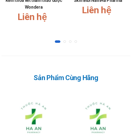
Kem thoa vết thâm thảo dược
Skin Bibi NamHa Pharma
Dy
Wondera
Liên hệ
Liên hệ
Sản Phẩm Cùng Hãng