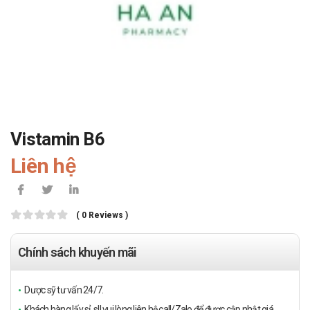
Vistamin B6
Liên hệ
( 0 Reviews )
Chính sách khuyến mãi
Dược sỹ tư vấn 24/7.
Khách hàng lấy sỉ, sll vui lòng liên hệ call/Zalo để được cập nhật giá