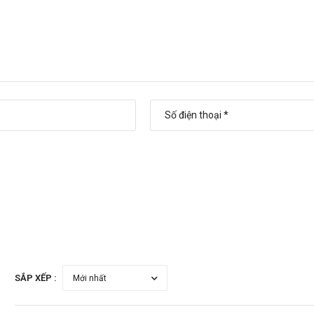
SẮP XẾP :