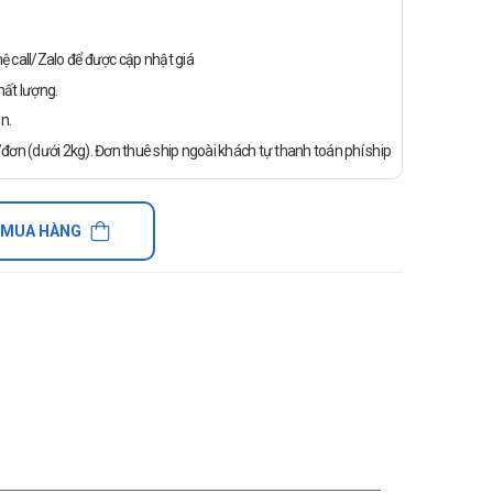
n hệ call/Zalo để được cập nhật giá
ất lượng.
n.
ơn (dưới 2kg). Đơn thuê ship ngoài khách tự thanh toán phí ship
 MUA HÀNG