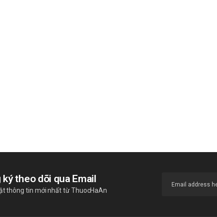
 ký theo dõi qua Email
ật thông tin mới nhất từ ThuocHaAn