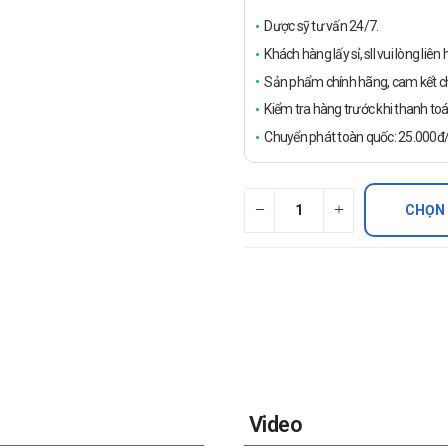
Dược sỹ tư vấn 24/7.
Khách hàng lấy sỉ, sll vui lòng liê
Sản phẩm chính hãng, cam kết ch
Kiểm tra hàng trước khi thanh toá
Chuyển phát toàn quốc: 25.000đ/đ
CHỌN
Video