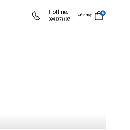
Hotline:
0
Giỏ Hàng:
0941371107