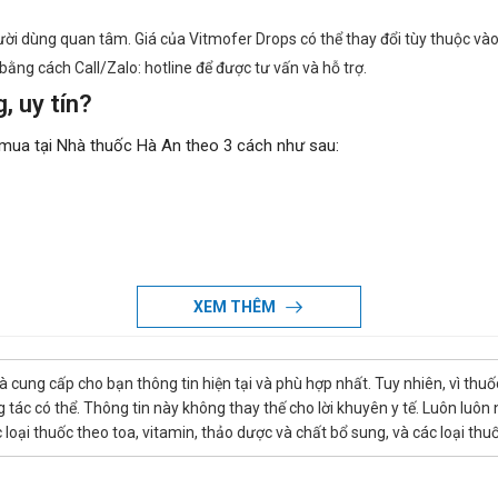
i dùng quan tâm. Giá của Vitmofer Drops có thể thay đổi tùy thuộc vào t
bằng cách Call/Zalo: hotline để được tư vấn và hỗ trợ.
, uy tín?
mua tại Nhà thuốc Hà An theo 3 cách như sau:
ôn là niềm tự hào và là sự thành công lớn nhất đối với Nhà thuốc Hà An.
XEM THÊM
là cung cấp cho bạn thông tin hiện tại và phù hợp nhất. Tuy nhiên, vì th
tác có thể. Thông tin này không thay thế cho lời khuyên y tế. Luôn luôn
ác loại thuốc theo toa, vitamin, thảo dược và chất bổ sung, và các loại 