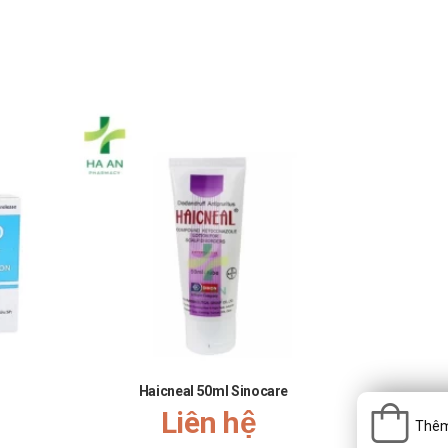
Haicneal 50ml Sinocare
Rtro-V Fi
Liên hệ
Thêm