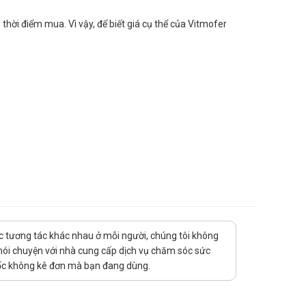
hời điểm mua. Vì vậy, để biết giá cụ thể của Vitmofer
 Nhà thuốc Hà An chúc bạn luôn mạnh khỏe, vui vẻ và hạnh
uốc tương tác khác nhau ở mỗi người, chúng tôi không
 nói chuyện với nhà cung cấp dịch vụ chăm sóc sức
thuốc không kê đơn mà bạn đang dùng.