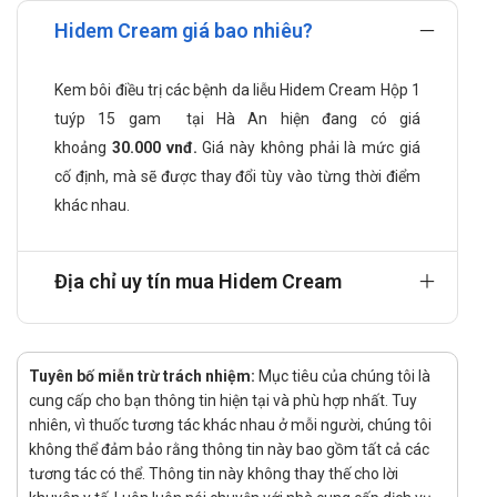
Gentamicin (dưới dạng gentamicin sulfat): 1 mg
Hidem Cream giá bao nhiêu?
Betamethason dipropionat: 0,64 mg
Clotrimazol: 10 mg
Kem bôi điều trị các bệnh da liễu Hidem Cream Hộp 1
Tá dược: Stearyl alcohol, cetanol, dầu khoáng trắng, paraffin
tuýp 15 gam tại Hà An hiện đang có giá
lỏng, isopropyl myristat, polyethylene glycol 400, glycerin,
khoảng
30.000 vnđ.
Giá này không phải là mức giá
natri pyrosulfit, natri benzoat, silicon resin, sorbitan stearat,
cố định, mà sẽ được thay đổi tùy vào từng thời điểm
polysorbat 20, nước tinh khiết.
khác nhau.
Công dụng của Hidem Cream là gì?
Địa chỉ uy tín mua Hidem Cream
Hidem Cream được chỉ định để điều trị các tình trạng da như:
Chàm (eczema)
Viêm da dị ứng
Tuyên bố miễn trừ trách nhiệm:
Mục tiêu của chúng tôi là
Viêm da tiếp xúc
cung cấp cho bạn thông tin hiện tại và phù hợp nhất. Tuy
Hăm da
nhiên, vì thuốc tương tác khác nhau ở mỗi người, chúng tôi
không thể đảm bảo rằng thông tin này bao gồm tất cả các
Viêm da do ánh sáng mặt trời
tương tác có thể. Thông tin này không thay thế cho lời
Vảy nến