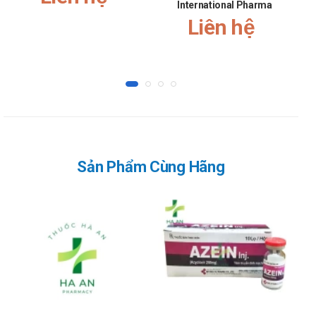
International Pharma
thích có thể bao gồm:
Liên hệ
Tiếp xúc với chất gây dị ứng (như phấn hoa, bụi mịn, lông
động vật)
Chất kích thích hóa học (như xà phòng, chất tẩy rửa)
Thời tiết khô hanh hoặc thay đổi đột ngột
Căng thẳng tâm lý
Viêm da dị ứng không chỉ gây khó chịu mà còn ảnh hưởng đến
chất lượng cuộc sống của người bệnh nếu không được điều trị
Sản Phẩm Cùng Hãng
kịp thời.
Độ tuổi sử dụng Hidem Cream
Hiện tại, chưa có thông tin cụ thể về độ an toàn của Hidem
Cream khi sử dụng cho trẻ sơ sinh. Do đó, nên tham khảo ý
kiến bác sĩ trước khi dùng thuốc cho trẻ nhỏ.
Đối tượng không được sử dụng Hidem
Cream