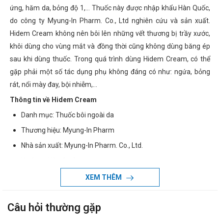
ứng, hăm da, bỏng độ 1,... Thuốc này được nhập khẩu Hàn Quốc,
do công ty Myung-In Pharm. Co., Ltd nghiên cứu và sản xuất.
Hidem Cream không nên bôi lên những vết thương bị trầy xước,
khôi dùng cho vùng mắt và đồng thời cũng không dùng băng ép
sau khi dùng thuốc. Trong quá trình dùng Hidem Cream, có thể
gặp phải một số tác dụng phụ không đáng có như: ngứa, bỏng
rát, nổi mày đay, bội nhiễm,...
Thông tin về Hidem Cream
Danh mục: Thuốc bôi ngoài da
Thương hiệu: Myung-In Pharm
Nhà sản xuất: Myung-In Pharm. Co., Ltd.
Xuất xứ: Hàn Quốc
Quy cách: Tuýp 15g
XEM THÊM
Dạng bào chế: Kem bôi ngoài da
Thành phần của Hidem Cream
Câu hỏi thường gặp