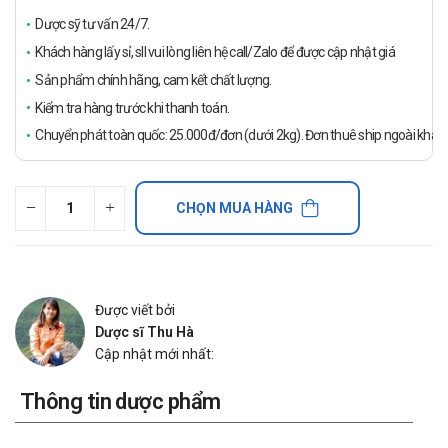
Dược sỹ tư vấn 24/7.
Khách hàng lấy sỉ, sll vui lòng liên hệ call/Zalo để được cập nhật giá
Sản phẩm chính hãng, cam kết chất lượng.
Kiểm tra hàng trước khi thanh toán.
Chuyển phát toàn quốc: 25.000đ/đơn (dưới 2kg). Đơn thuê ship ngoài khách
CHỌN MUA HÀNG
Được viết bởi
Dược sĩ Thu Hà
Cập nhật mới nhất:
Thông tin dược phẩm