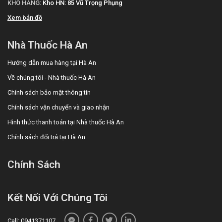
KHO HÀNG:
Kho HN: 85 Vũ Trọng Phụng
có thể gây quá liều.
Xem bản đồ
Hướng dẫn bảo quản
Nhà Thuốc Hà An
Bảo quản sản phẩm ở nơi có nhiệt độ dưới 30 độ C, không để
ánh sáng mặt trời chiếu trực tiếp vào.
Hướng dẫn mua hàng tại Hà An
Không để sản phẩm ở nơi có độ ẩm hoặc nhiệt độ quá cao.
Về chúng tôi - Nhà thuốc Hà An
Để xa tầm với trẻ em: Đảm bảo an toàn cho trẻ.
Chính sách bảo mật thông tin
Sản phẩm nào có thể thay thế Hidem
Chính sách vận chuyển và giao nhận
Cream?
Hình thức thanh toán tại Nhà thuốc Hà An
Chính sách đổi trả tại Hà An
Đang cập nhật
Chính Sách
Kết Nối Với Chúng Tôi
Call: 0941371107