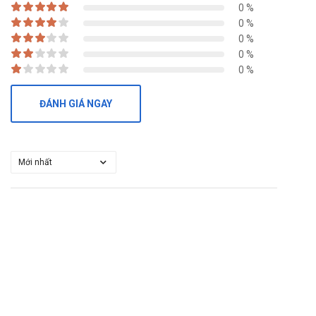
0 %
Trong quá trình sử dụng thuốc có thể gặp một số tác dụng
0 %
không mong muốn như sau:
0 %
0 %
Trên da: thấy bỏng rát, ngứa, phù, bội nhiễm, ban đỏ, nổi mày
0 %
đay và kích ứng da, mụn nước, bong da.
Sử dụng thuốc trên diện rộng có thể gây kích ứng toàn thân.
ĐÁNH GIÁ NGAY
Đối với vùng da lớn bác sĩ sẽ chỉ định dạng thuốc phù hợp hơn.
Tương tác với các loại thuốc khác:
Có thể xảy ra hiện tượng cạnh tranh hoặc tương tác giữa
thuốc Hidem với các thuốc bôi ngoài da khác trong quá trình
sử dụng thuốc như:
Sulfafurazol, Sulfacetamid, Heparin, Magie, Acetylcystein,
Cloramphenicol, Clidamycin, Doxorubicin, Actinomycin có thể
làm giảm hoạt tính của Gentamycin.
Phenobarbital, Phenytọne, Rifampicine, Ephedrine có thể làm
tăng chuyển hóa của Betamethasone và giảm tác dụng của
thuốc này.