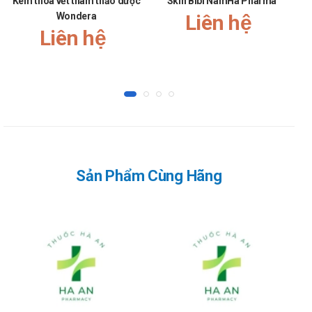
Kem thoa vết thâm thảo dược
Skin Bibi NamHa Pharma
Dy
Wondera
Liên hệ
Liên hệ
Sản Phẩm Cùng Hãng