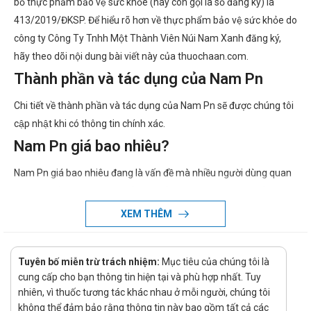
bố thực phẩm bảo vệ sức khỏe (hay còn gọi là số đăng ký) là
413/2019/ĐKSP. Để hiểu rõ hơn về thực phẩm bảo vệ sức khỏe do
công ty Công Ty Tnhh Một Thành Viên Núi Nam Xanh đăng ký,
hãy theo dõi nội dung bài viết này của thuochaan.com.
Thành phần và tác dụng của Nam Pn
Chi tiết về thành phần và tác dụng của Nam Pn sẽ được chúng tôi
cập nhật khi có thông tin chính xác.
Nam Pn giá bao nhiêu?
Nam Pn giá bao nhiêu đang là vấn đề mà nhiều người dùng quan
tâm. Giá của Nam Pn có thể thay đổi tùy thuộc vào thời điểm
mua. Vì vậy, để biết giá cụ thể của Nam Pn, quý khách hàng vui
XEM THÊM
lòng liên hệ hotline của công ty bằng cách Call/Zalo: hotline để
được tư vấn và hỗ trợ.
Tuyên bố miễn trừ trách nhiệm:
Mục tiêu của chúng tôi là
Ở đâu bán Nam Pn chính hãng, uy tín?
cung cấp cho bạn thông tin hiện tại và phù hợp nhất. Tuy
nhiên, vì thuốc tương tác khác nhau ở mỗi người, chúng tôi
Để có thể mua Nam Pn chính hãng, bạn có thể mua tại Nhà
không thể đảm bảo rằng thông tin này bao gồm tất cả các
thuốc Hà An theo 3 cách như sau: