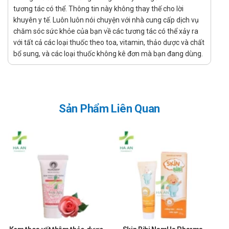
tương tác có thể. Thông tin này không thay thế cho lời
Mua trực tiếp tại cửa hàng
khuyên y tế. Luôn luôn nói chuyện với nhà cung cấp dịch vụ
chăm sóc sức khỏe của bạn về các tương tác có thể xảy ra
Đặt hàng tại website: thuochaan.com
với tất cả các loại thuốc theo toa, vitamin, thảo dược và chất
Đặt hàng qua hotline: Call/zalo hotline.
bổ sung, và các loại thuốc không kê đơn mà bạn đang dùng.
Sự yêu mến và tin tưởng của khách hàng và các đối tác luôn là
niềm tự hào và là sự thành công lớn nhất đối với Nhà thuốc Hà An.
Nhà thuốc Hà An chúc bạn luôn mạnh khỏe, vui vẻ và hạnh phúc!
Sản Phẩm Liên Quan