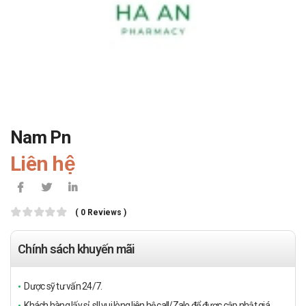
Nam Pn
Liên hệ
( 0 Reviews )
Chính sách khuyến mãi
Dược sỹ tư vấn 24/7.
Khách hàng lấy sỉ, sll vui lòng liên hệ call/Zalo để được cập nhật giá