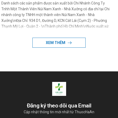
Danh sách các sản phẩm được sản xuất bởi Chi Nhánh Công Ty
Tnhh Một Thành Viên Núi Nam Xanh - Nhà Xưởng có địa chỉ tại Chi
nhánh công ty TNHH một thành viên Núi Nam Xanh - Nhà
Xưởng\nĐịa Chỉ: 934 D1, Đường D, KCN Cát Lái (Cụm 2) - Phường
Thạnh Mỹ Lợi - Quận 2 - \nThành phố Hồ Chí Minh\nNước xuất xứ:
Việt Nam
XEM THÊM
Đăng ký theo dõi qua Email
Cập nhật thông tin mới nhất từ ThuocHaAn