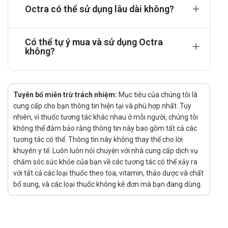
Octra có thể sử dụng lâu dài không?
tác động của arginin. Không chỉ ảnh hưởng đến hệ
nội tiết, thuốc còn hạn chế hoạt động bài tiết ngoại
tiết của tuyến tụy như amylase và lipase, đồng thời
Có thể tự ý mua và sử dụng Octra
ức chế quá trình sản xuất TSH thông qua cơ chế
không?
trung gian TRH. Ngoài ra, octreotide còn góp phần
làm giảm tiết acid dịch vị và kiểm soát lưu lượng
máu đến các cơ quan nội tạng, hỗ trợ điều trị nhiều
rối loạn liên quan đến tăng tiết hormone.
Tuyên bố miễn trừ trách nhiệm:
Mục tiêu của chúng tôi là
cung cấp cho bạn thông tin hiện tại và phù hợp nhất. Tuy
Dược động học:
nhiên, vì thuốc tương tác khác nhau ở mỗi người, chúng tôi
Khi được sử dụng bằng đường tiêm dưới da,
không thể đảm bảo rằng thông tin này bao gồm tất cả các
octreotide được hấp thu nhanh và gần như trọn vẹn
tương tác có thể. Thông tin này không thay thế cho lời
vào tuần hoàn, với nồng độ đỉnh trong huyết tương
khuyên y tế. Luôn luôn nói chuyện với nhà cung cấp dịch vụ
xuất hiện sau khoảng nửa giờ. Trong cơ thể, khoảng
chăm sóc sức khỏe của bạn về các tương tác có thể xảy ra
65% lượng thuốc gắn kết với protein huyết tương,
với tất cả các loại thuốc theo toa, vitamin, thảo dược và chất
bổ sung, và các loại thuốc không kê đơn mà bạn đang dùng.
góp phần duy trì tác dụng điều trị. Về thải trừ,
octreotide chủ yếu được đào thải qua đường tiêu
hóa dưới dạng phân, trong khi một phần nhỏ hơn,
xấp xỉ 32%, được bài xuất thông qua nước tiểu.