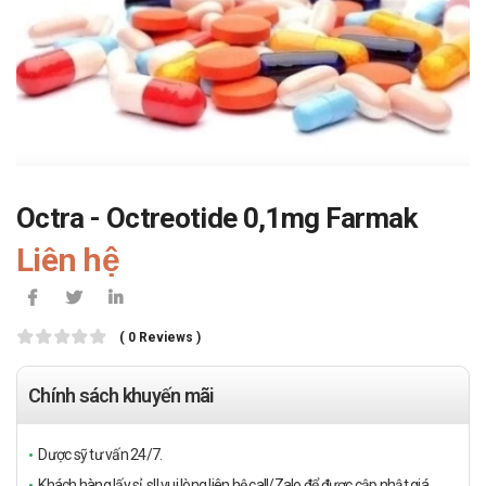
Octra - Octreotide 0,1mg Farmak
Liên hệ
( 0 Reviews )
Chính sách khuyến mãi
Dược sỹ tư vấn 24/7.
Khách hàng lấy sỉ, sll vui lòng liên hệ call/Zalo để được cập nhật giá