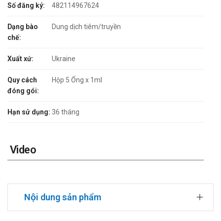
Số đăng ký:
482114967624
Dạng bào
Dung dịch tiêm/truyền
chế:
Xuất xứ:
Ukraine
Quy cách
Hộp 5 Ống x 1ml
đóng gói:
Hạn sử dụng:
36 tháng
Video
Nội dung sản phẩm