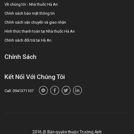
không?
Về chúng tôi - Nhà thuốc Hà An
Chính sách bảo mật thông tin
Chính sách vận chuyển và giao nhận
Thuốc thay thế cho Octra
Hình thức thanh toán tại Nhà thuốc Hà An
Các lựa chọn thay thế Octra dùng hỗ trợ điều trị … đang
Chính sách đổi trả tại Hà An
được Nhà thuốc Hà An cập nhật nhằm đáp ứng từng nhu
cầu điều trị khác nhau. Người dùng có thể liên hệ trực tiếp
Chính Sách
Nhà thuốc Hà An để được tư vấn sản phẩm phù hợp với
tình trạng hiện tại.
Kết Nối Với Chúng Tôi
Call: 0941371107
2016 @ Bản quyền thuộc Trường Anh