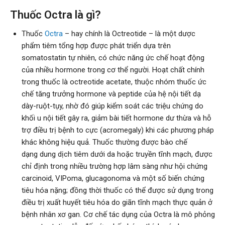
Thuốc Octra là gì?
Thuốc
Octra
– hay chính là Octreotide – là một dược
phẩm tiêm tổng hợp được phát triển dựa trên
somatostatin tự nhiên, có chức năng ức chế hoạt động
của nhiều hormone trong cơ thể người. Hoạt chất chính
trong thuốc là octreotide acetate, thuộc nhóm thuốc ức
chế tăng trưởng hormone và peptide của hệ nội tiết dạ
dày-ruột-tụy, nhờ đó giúp kiểm soát các triệu chứng do
khối u nội tiết gây ra, giảm bài tiết hormone dư thừa và hỗ
trợ điều trị bệnh to cực (acromegaly) khi các phương pháp
khác không hiệu quả. Thuốc thường được bào chế
dạng dung dịch tiêm dưới da hoặc truyền tĩnh mạch, được
chỉ định trong nhiều trường hợp lâm sàng như hội chứng
carcinoid, VIPoma, glucagonoma và một số biến chứng
tiêu hóa nặng; đồng thời thuốc có thể được sử dụng trong
điều trị xuất huyết tiêu hóa do giãn tĩnh mạch thực quản ở
bệnh nhân xơ gan. Cơ chế tác dụng của Octra là mô phỏng