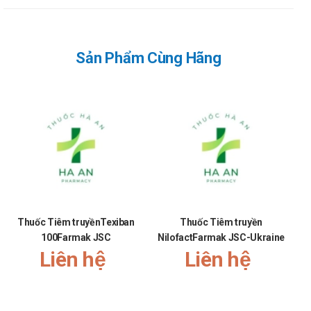
Bệnh nhân xuất huyết tiêu hóa do giãn tĩnh mạch thực
quản, đặc biệt ở người xơ gan
Người bị tiêu chảy nặng do rối loạn nội tiết, không đáp ứng
Sản Phẩm Cùng Hãng
với điều trị thông thường
Một số trường hợp sau phẫu thuật tụy, nhằm giảm nguy cơ
biến chứng rò tụy (theo chỉ định chuyên khoa)
Ai không nên dùng thuốc Octra?
Mẫn cảm với Octreotide hoặc bất kỳ thành phần nào khác
của thuốc.
Phụ nữ có thai và cho con bú.
Trẻ em.
Cách dùng và liều dùng thuốc Octra
Thuốc Tiêm truyềnTexiban
Thuốc Tiêm truyền
100Farmak JSC
NilofactFarmak JSC-Ukraine
Liều dùng:
Liên hệ
Liên hệ
Khối u trong hệ nội tiết dạ dày-ruột-tuỵ: Liều khởi đầu
là 0,05mg tiêm dưới da 1 hoặc 2 lần một ngày và có
thể tăng liều lên đến 0,2mg tiêm dưới da 3 lần một
ngày.