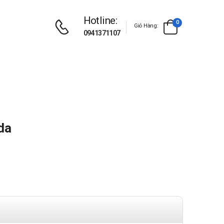
Hotline:
0
Giỏ Hàng:
0941371107
da