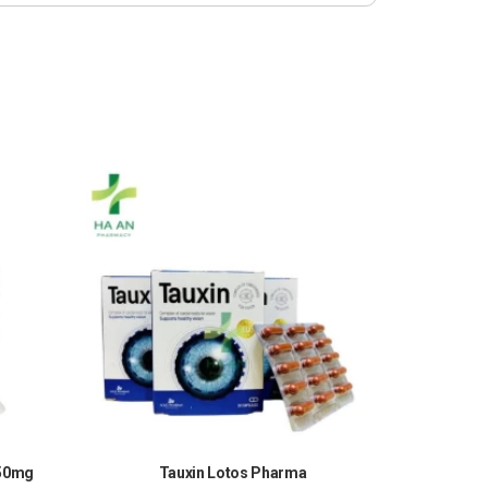
 50mg
Tauxin Lotos Pharma
Happ