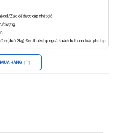
n hệ call/Zalo để được cập nhật giá
ất lượng.
n.
ơn (dưới 2kg). Đơn thuê ship ngoài khách tự thanh toán phí ship
 MUA HÀNG