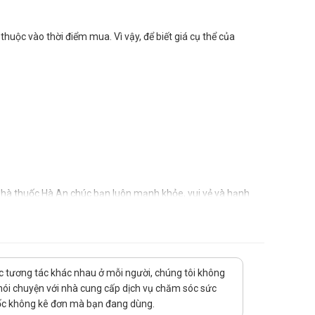
huộc vào thời điểm mua. Vì vậy, để biết giá cụ thể của
 Nhà thuốc Hà An chúc bạn luôn mạnh khỏe, vui vẻ và hạnh
uốc tương tác khác nhau ở mỗi người, chúng tôi không
 nói chuyện với nhà cung cấp dịch vụ chăm sóc sức
thuốc không kê đơn mà bạn đang dùng.