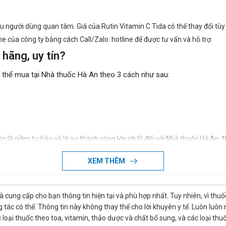
 người dùng quan tâm. Giá của Rutin Vitamin C Tida có thể thay đổi tùy t
ne của công ty bằng cách Call/Zalo: hotline để được tư vấn và hỗ trợ.
 hãng, uy tín?
ó thể mua tại Nhà thuốc Hà An theo 3 cách như sau:
ôn là niềm tự hào và là sự thành công lớn nhất đối với Nhà thuốc Hà An.
XEM THÊM
là cung cấp cho bạn thông tin hiện tại và phù hợp nhất. Tuy nhiên, vì th
tác có thể. Thông tin này không thay thế cho lời khuyên y tế. Luôn luôn
ác loại thuốc theo toa, vitamin, thảo dược và chất bổ sung, và các loại 