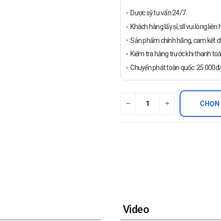
Dược sỹ tư vấn 24/7.
Khách hàng lấy sỉ, sll vui lòng liê
Sản phẩm chính hãng, cam kết ch
Kiểm tra hàng trước khi thanh toá
Chuyển phát toàn quốc: 25.000đ/đ
CHỌN
Video