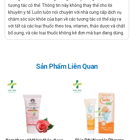
tương tác có thể. Thông tin này không thay thế cho lời
Đặt hàng tại website: thuochaan.com
khuyên y tế. Luôn luôn nói chuyện với nhà cung cấp dịch vụ
Đặt hàng qua hotline: Call/zalo hotline.
chăm sóc sức khỏe của bạn về các tương tác có thể xảy ra
Sự yêu mến và tin tưởng của khách hàng và các đối tác luôn là
với tất cả các loại thuốc theo toa, vitamin, thảo dược và chất
bổ sung, và các loại thuốc không kê đơn mà bạn đang dùng.
niềm tự hào và là sự thành công lớn nhất đối với Nhà thuốc Hà An.
Nhà thuốc Hà An chúc bạn luôn mạnh khỏe, vui vẻ và hạnh phúc!
Sản Phẩm Liên Quan