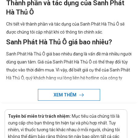
Thành phần và tác dụng của Sanh Phát
Hà Thủ Ô
Chi tiết về thành phần và tác dụng của Sanh Phát Hà Thủ Ô sẽ
được chúng tôi cập nhật khi có thông tin chính xác.
Sanh Phát Hà Thủ Ô giá bao nhiêu?
Sanh Phát Hà Thủ Ô giá bao nhiêu đang là vấn đề mà nhiều người
dùng quan tâm. Giá của Sanh Phát Hà Thủ Ô có thể thay đổi tùy
thuộc vào thời điểm mua. Vì vậy, để biết giá cụ thể của Sanh Phát
Hà Thủ Ô, quý khách hàng vui lòng liên hệ hotline của công ty
bằng cách Call/Zalo: hotline để được tư vấn và hỗ trợ.
Ở đâu bán Sanh Phát Hà Thủ Ô chính
XEM THÊM
hãng, uy tín?
Tuyên bố miễn trừ trách nhiệm:
Mục tiêu của chúng tôi là
Để có thể mua Sanh Phát Hà Thủ Ô chính hãng, bạn có thể
cung cấp cho bạn thông tin hiện tại và phù hợp nhất. Tuy
mua tại Nhà thuốc Hà An theo 3 cách như sau:
nhiên, vì thuốc tương tác khác nhau ở mỗi người, chúng tôi
Mua trực tiếp tại cửa hàng
không thể đảm bảo rằng thông tin này bao gồm tất cả các