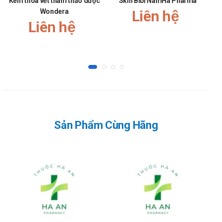
Kem thoa vết thâm thảo dược
Skin Bibi NamHa Pharma
Dy
Wondera
Liên hệ
Liên hệ
Sản Phẩm Cùng Hãng