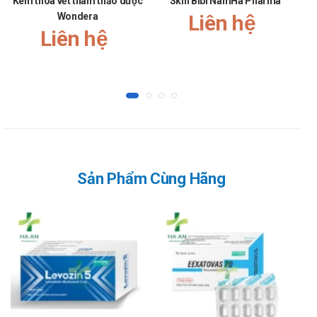
Kem thoa vết thâm thảo dược
Skin Bibi NamHa Pharma
Dy
Wondera
Liên hệ
Liên hệ
Sản Phẩm Cùng Hãng