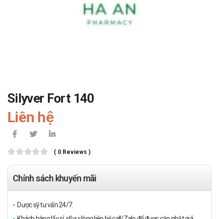
Silyver Fort 140
Liên hệ
( 0 Reviews )
Chính sách khuyến mãi
Dược sỹ tư vấn 24/7.
Khách hàng lấy sỉ, sll vui lòng liên hệ call/Zalo để được cập nhật giá