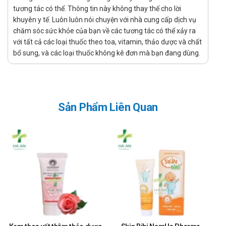
dùng quan tâm. Giá của Silyver Fort 140 có thể thay đổi tùy thuộc
tương tác có thể. Thông tin này không thay thế cho lời
vào thời điểm mua. Vì vậy, để biết giá cụ thể của Silyver Fort 140,
khuyên y tế. Luôn luôn nói chuyện với nhà cung cấp dịch vụ
chăm sóc sức khỏe của bạn về các tương tác có thể xảy ra
quý khách hàng vui lòng liên hệ hotline của công ty bằng cách
với tất cả các loại thuốc theo toa, vitamin, thảo dược và chất
Call/Zalo: hotline để được tư vấn và hỗ trợ.
bổ sung, và các loại thuốc không kê đơn mà bạn đang dùng.
Ở đâu bán Silyver Fort 140 chính hãng, uy
tín?
Để có thể mua Silyver Fort 140 chính hãng, bạn có thể mua tại
Sản Phẩm Liên Quan
Nhà thuốc Hà An theo 3 cách như sau:
Mua trực tiếp tại cửa hàng
Đặt hàng tại website: thuochaan.com
Đặt hàng qua hotline: Call/zalo hotline.
Sự yêu mến và tin tưởng của khách hàng và các đối tác luôn là
niềm tự hào và là sự thành công lớn nhất đối với Nhà thuốc Hà An.
Nhà thuốc Hà An chúc bạn luôn mạnh khỏe, vui vẻ và hạnh phúc!