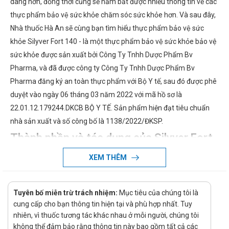
dàng hơn, đồng thời cũng sẽ nắm bắt được nhiều thông tin về các
thực phẩm bảo vệ sức khỏe chăm sóc sức khỏe hơn. Và sau đây,
Nhà thuốc Hà An sẽ cùng bạn tìm hiểu thực phẩm bảo vệ sức
khỏe Silyver Fort 140 - là một thực phẩm bảo vệ sức khỏe bảo vệ
sức khỏe được sản xuất bởi Công Ty Tnhh Dược Phẩm Bv
Pharma, và đã được công ty Công Ty Tnhh Dược Phẩm Bv
Pharma đăng ký an toàn thực phẩm với Bộ Y tế, sau đó được phê
duyệt vào ngày 06 tháng 03 năm 2022 với mã hồ sơ là
22.01.12.179244.DKCB BỘ Y TẾ. Sản phẩm hiện đạt tiêu chuẩn
nhà sản xuất và số công bố là 1138/2022/ĐKSP.
Thành phần và tác dụng của Silyver Fort
140
XEM THÊM
Chi tiết về thành phần và tác dụng của Silyver Fort 140 sẽ được
chúng tôi cập nhật khi có thông tin chính xác.
Tuyên bố miễn trừ trách nhiệm:
Mục tiêu của chúng tôi là
Silyver Fort 140 giá bao nhiêu?
cung cấp cho bạn thông tin hiện tại và phù hợp nhất. Tuy
nhiên, vì thuốc tương tác khác nhau ở mỗi người, chúng tôi
Silyver Fort 140 giá bao nhiêu đang là vấn đề mà nhiều người
không thể đảm bảo rằng thông tin này bao gồm tất cả các